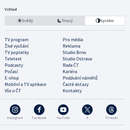
Vzhled
Světlý
Tmavý
Systém
TV program
Pro média
Živé vysílání
Reklama
TV poplatky
Studio Brno
Teletext
Studio Ostrava
Podcasty
Rada ČT
Počasí
Kariéra
E-shop
Podávání námětů
Mobilní a TV aplikace
Časté dotazy
Vše o ČT
Kontakty
Instagram
Facebook
YouTube
X
Threads