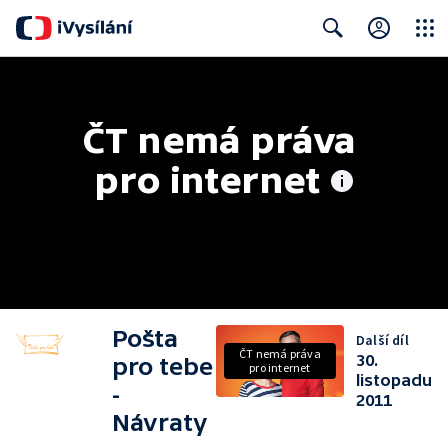
Close
Search
ČT nemá práva 
pro internet
Pošta
Další díl
ČT nemá práva
30.
pro tebe
pro internet
listopadu
-
2011
Návraty