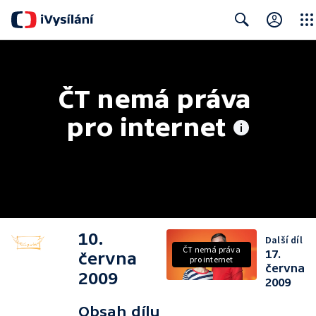
Close
Search
ČT nemá práva 
pro internet
10.
Další díl
ČT nemá práva
17.
června
pro internet
června
2009
2009
Obsah dílu