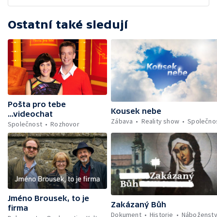
Ostatní také sledují
Pošta pro tebe
Kousek nebe
...videochat
Zábava
Reality show
Společno
Společnost
Rozhovor
Jméno Brousek, to je
Zakázaný Bůh
firma
Dokument
Historie
Náboženstv