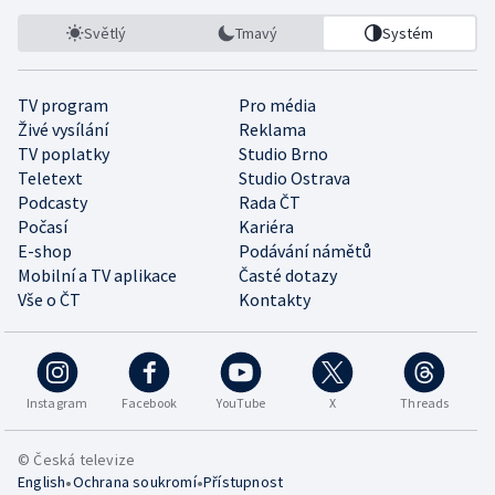
Světlý
Tmavý
Systém
TV program
Pro média
Živé vysílání
Reklama
TV poplatky
Studio Brno
Teletext
Studio Ostrava
Podcasty
Rada ČT
Počasí
Kariéra
E-shop
Podávání námětů
Mobilní a TV aplikace
Časté dotazy
Vše o ČT
Kontakty
Instagram
Facebook
YouTube
X
Threads
© Česká televize
•
•
English
Ochrana soukromí
Přístupnost