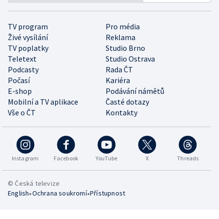
TV program
Pro média
Živé vysílání
Reklama
TV poplatky
Studio Brno
Teletext
Studio Ostrava
Podcasty
Rada ČT
Počasí
Kariéra
E-shop
Podávání námětů
Mobilní a TV aplikace
Časté dotazy
Vše o ČT
Kontakty
Instagram
Facebook
YouTube
X
Threads
© Česká televize
•
•
English
Ochrana soukromí
Přístupnost