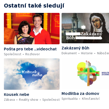
Ostatní také sledují
Zakázaný Bůh
Pošta pro tebe ...videochat
Dokument
Historie
Nábožen
Společnost
Rozhovor
Modlitba za domov
Kousek nebe
Spiritualita
Křesťanství
Zábava
Reality show
Společnost