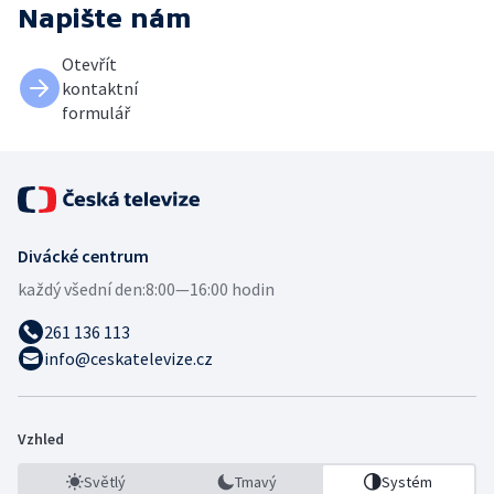
Napište nám
Otevřít
kontaktní
formulář
Divácké centrum
každý všední den:
8:00—16:00 hodin
261 136 113
info@ceskatelevize.cz
Vzhled
Světlý
Tmavý
Systém