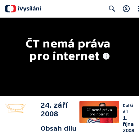
Cl
Search
ČT nemá práva 
pro internet
24. září
Další
ČT nemá práva
díl
2008
pro internet
1.
října
Obsah dílu
2008