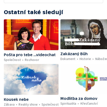
Ostatní také sledují
Zakázaný Bůh
Pošta pro tebe ...videochat
Dokument
Historie
Nábožen
Společnost
Rozhovor
Modlitba za domov
Kousek nebe
Spiritualita
Křesťanství
Zábava
Reality show
Společnost