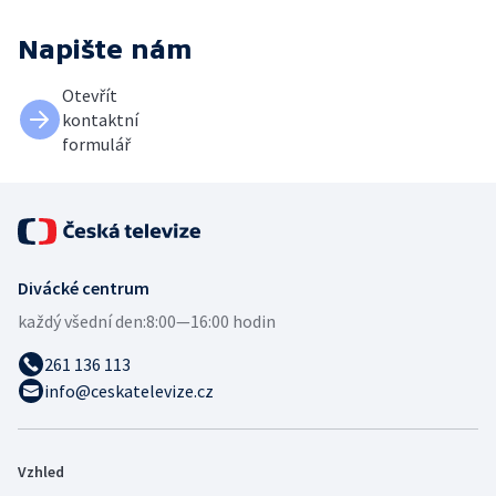
Napište nám
Otevřít
kontaktní
formulář
Divácké centrum
každý všední den:
8:00—16:00 hodin
261 136 113
info@ceskatelevize.cz
Vzhled