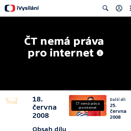
Cl
Search
ČT nemá práva 
pro internet
18.
Další díl
ČT nemá práva
25.
června
pro internet
června
2008
2008
Obsah dílu