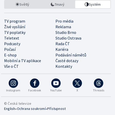
Světlý
Tmavý
Systém
TV program
Pro média
Živé vysílání
Reklama
TV poplatky
Studio Brno
Teletext
Studio Ostrava
Podcasty
Rada ČT
Počasí
Kariéra
E-shop
Podávání námětů
Mobilní a TV aplikace
Časté dotazy
Vše o ČT
Kontakty
Instagram
Facebook
YouTube
X
Threads
© Česká televize
•
•
English
Ochrana soukromí
Přístupnost