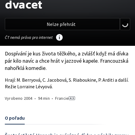
dvacet
Nelze přehrát
ČT nemá práva pro internet
Dospívání je kus života těžkého, a zvlášť když má dívka
pár kilo navíc a chce hrát v jazzové kapele. Francouzská
nahořklá komedie.
Hrají: M. Berryová, C. Jacobová, S. Riaboukine, P. Arditi a další.
Režie Lorraine Lévyová.
Vyrobeno
2004
•
94 min
•
Francie
O pořadu