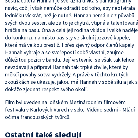
Šestnáctiletá Hannah je svérázná dívka s pár kilogramy
navíc, což jí však nemůže odradit od toho, aby neotvírala
ledničku víckrát, než je nutné. Hannah nemá nic z půvabů
svých dvou sester, ale za to je chytrá, vtipná a talentovan
hráčka na basu. Ona a celá její rodina vkládají velké naděje
do konkurzu na místo basisty ve školní jazzové kapele,
která má velkou prestiž. I přes zjevný odpor členů kapely
Hannah vyhraje a se sveřepostí sobě vlastní, zaujme
důležitou pozici v bandu. Její vrstevníci se však tak lehce
nevzdávají a připraví Hannah tak trpké chvíle, které by
měkčí povahy sotva vydržely. A právě v těchto krutých
zkouškách se ukazuje, jakou má Hannah v sobě sílu a jak s
dokáže zjednat respekt svého okolí.
Film byl uveden na loňském Mezinárodním filmovém
festivalu v Karlových Varech v sekci Viděno sedmi - Mládí
očima francouzských tvůrců.
Ostatní také sledují