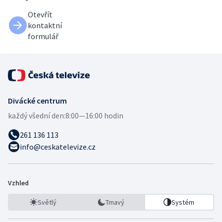
Otevřít
kontaktní
formulář
Divácké centrum
každý všední den:
8:00—16:00 hodin
261 136 113
info@ceskatelevize.cz
Vzhled
Světlý
Tmavý
Systém