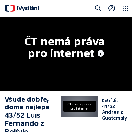
Close
Search
ČT nemá práva 
pro internet
Všude dobře,
Další díl
ČT nemá práva
doma nejlépe
44/52
pro internet
Andres z
43/52 Luis
Guatemaly
Fernando z
Bolívie