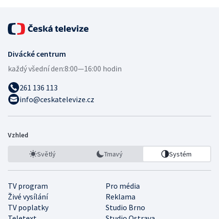
Divácké centrum
každý všední den:
8:00—16:00 hodin
261 136 113
info@ceskatelevize.cz
Vzhled
Světlý
Tmavý
Systém
TV program
Pro média
Živé vysílání
Reklama
TV poplatky
Studio Brno
Teletext
Studio Ostrava