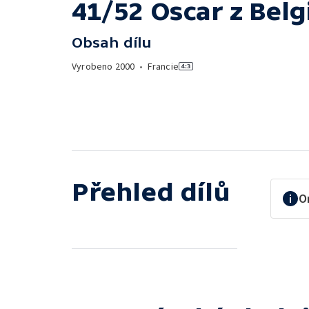
41/52 Oscar z Belg
Obsah dílu
Vyrobeno
2000
•
Francie
Přehled dílů
O