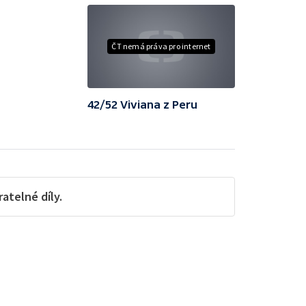
ČT nemá práva pro internet
42/52 Viviana z Peru
telné díly.