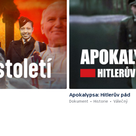
Apokalypsa: Hitlerův pád
Dokument
Historie
Válečný