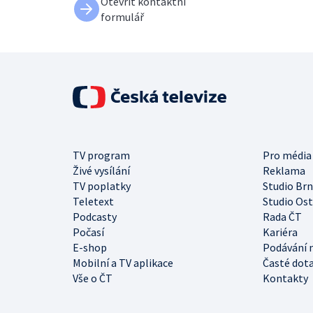
Otevřít kontaktní
formulář
TV program
Pro média
Živé vysílání
Reklama
TV poplatky
Studio Br
Teletext
Studio Os
Podcasty
Rada ČT
Počasí
Kariéra
E-shop
Podávání 
Mobilní a TV aplikace
Časté dot
Vše o ČT
Kontakty