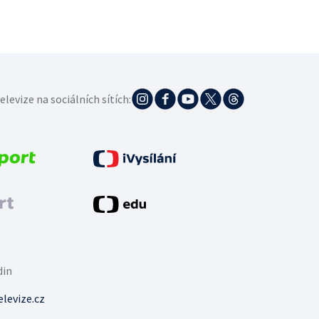
elevize na sociálních sítích:
din
levize.cz