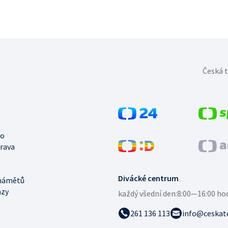
Česká t
no
trava
Divácké centrum
námětů
azy
každý všední den:
8:00—16:00 ho
261 136 113
info@ceskate