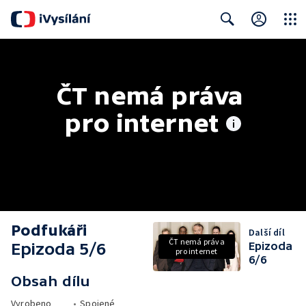
Close
Search
ČT nemá práva 
pro internet
Podfukáři
Další díl
ČT nemá práva
Epizoda 5/6
Epizoda
pro internet
6/6
Obsah dílu
Vyrobeno
•
Spojené