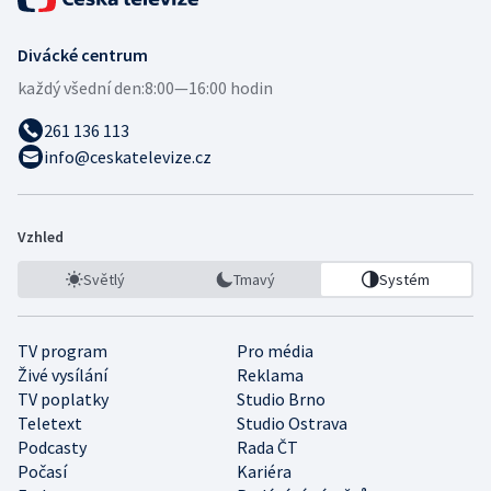
Divácké centrum
každý všední den:
8:00—16:00 hodin
261 136 113
info@ceskatelevize.cz
Vzhled
Světlý
Tmavý
Systém
TV program
Pro média
Živé vysílání
Reklama
TV poplatky
Studio Brno
Teletext
Studio Ostrava
Podcasty
Rada ČT
Počasí
Kariéra