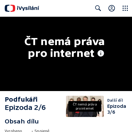
Close
Search
ČT nemá práva 
pro internet
Podfukáři
Další díl
ČT nemá práva
Epizoda 2/6
Epizoda
pro internet
3/6
Obsah dílu
Vyrobeno
•
Spojené