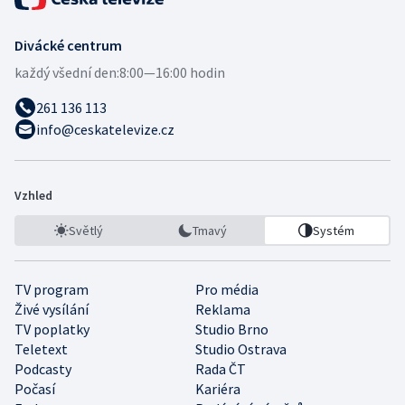
Divácké centrum
každý všední den:
8:00—16:00 hodin
261 136 113
info@ceskatelevize.cz
Vzhled
Světlý
Tmavý
Systém
TV program
Pro média
Živé vysílání
Reklama
TV poplatky
Studio Brno
Teletext
Studio Ostrava
Podcasty
Rada ČT
Počasí
Kariéra