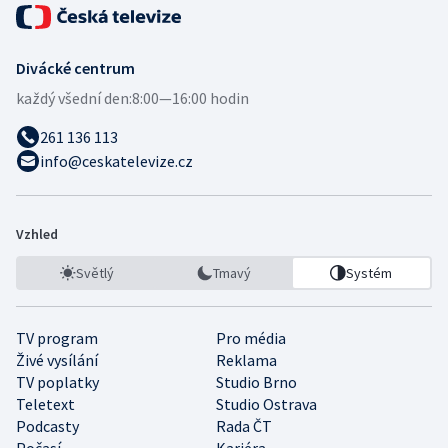
Divácké centrum
každý všední den:
8:00—16:00 hodin
261 136 113
info@ceskatelevize.cz
Vzhled
Světlý
Tmavý
Systém
TV program
Pro média
Živé vysílání
Reklama
TV poplatky
Studio Brno
Teletext
Studio Ostrava
Podcasty
Rada ČT