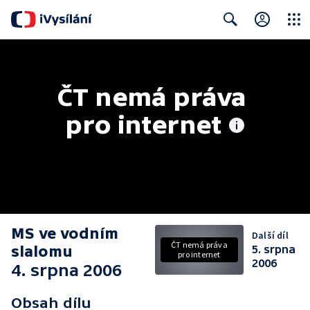
Close
Search
ČT nemá práva 
pro internet
MS ve vodním
Další díl
ČT nemá práva
slalomu
5. srpna
pro internet
2006
4. srpna 2006
Obsah dílu