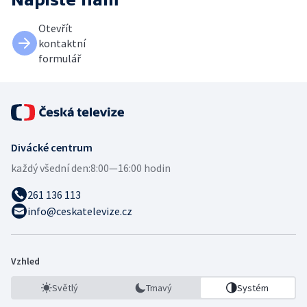
Otevřít
kontaktní
formulář
Divácké centrum
každý všední den:
8:00—16:00 hodin
261 136 113
info@ceskatelevize.cz
Vzhled
Světlý
Tmavý
Systém