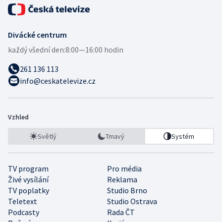
Divácké centrum
každý všední den:
8:00—16:00 hodin
261 136 113
info@ceskatelevize.cz
Vzhled
Světlý
Tmavý
Systém
TV program
Pro média
Živé vysílání
Reklama
TV poplatky
Studio Brno
Teletext
Studio Ostrava
Podcasty
Rada ČT