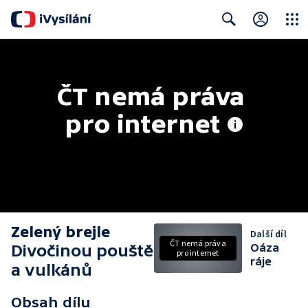
Close
Search
ČT nemá práva 
pro internet
Zelený brejle
Další díl
ČT nemá práva
Divočinou pouště
Oáza
pro internet
ráje
a vulkánů
Obsah dílu