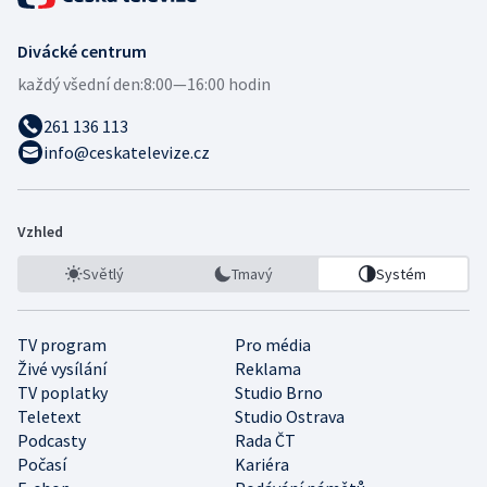
Divácké centrum
každý všední den:
8:00—16:00 hodin
261 136 113
info@ceskatelevize.cz
Vzhled
Světlý
Tmavý
Systém
TV program
Pro média
Živé vysílání
Reklama
TV poplatky
Studio Brno
Teletext
Studio Ostrava
Podcasty
Rada ČT
Počasí
Kariéra