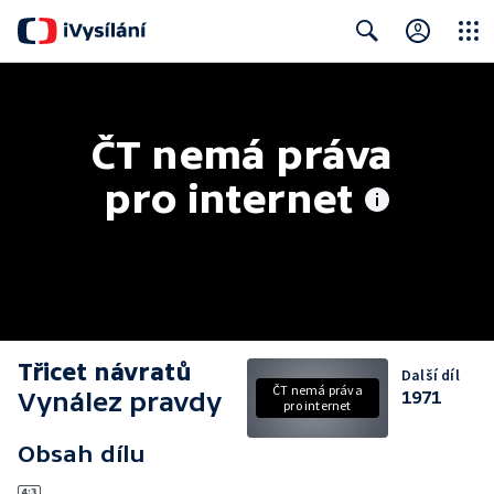
Close
Search
ČT nemá práva 
pro internet
Třicet návratů
Další díl
ČT nemá práva
Vynález pravdy
1971
pro internet
Obsah dílu