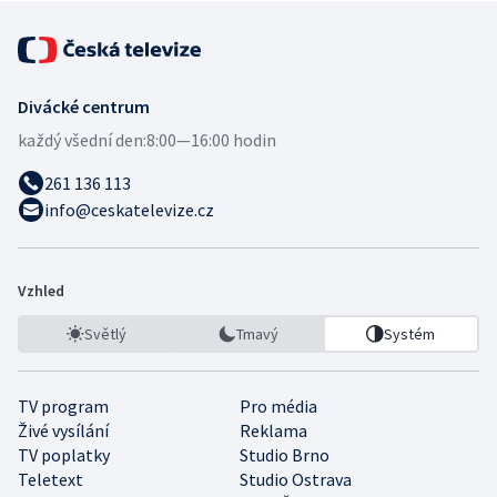
Divácké centrum
každý všední den:
8:00—16:00 hodin
261 136 113
info@ceskatelevize.cz
Vzhled
Světlý
Tmavý
Systém
TV program
Pro média
Živé vysílání
Reklama
TV poplatky
Studio Brno
Teletext
Studio Ostrava