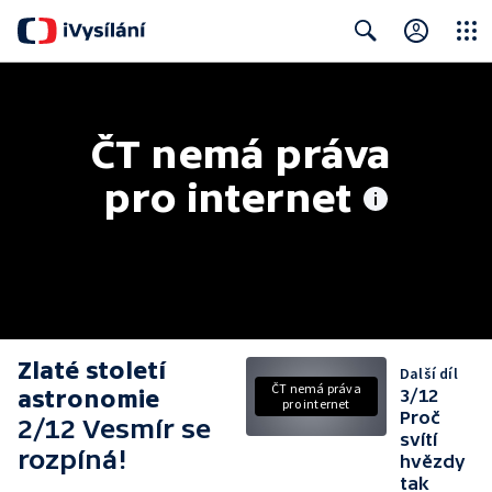
Close
Search
ČT nemá práva 
pro internet
Zlaté století
Další díl
ČT nemá práva
astronomie
3/12
pro internet
Proč
2/12 Vesmír se
svítí
rozpíná!
hvězdy
tak