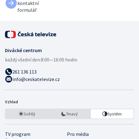
kontaktní
formulář
Divácké centrum
každý všední den:
8:00—16:00 hodin
261 136 113
info@ceskatelevize.cz
Vzhled
Světlý
Tmavý
Systém
TV program
Pro média