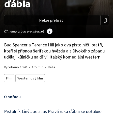
ďábla
Nelze přehrát
ČT nemá práva pro internet
Bud Spencer a Terence Hill jako dva pistolničtí bratři,
kteří si připnou šerifskou hvězdu a z Divokého západu
udělají kůlničku na dříví. Italský komediální western
Vyrobeno
1970
•
105 min
•
Itálie
Film
Westernový film
O pořadu
Pistolník Líný Joe alias Pravá ruka ďábla se potuluje