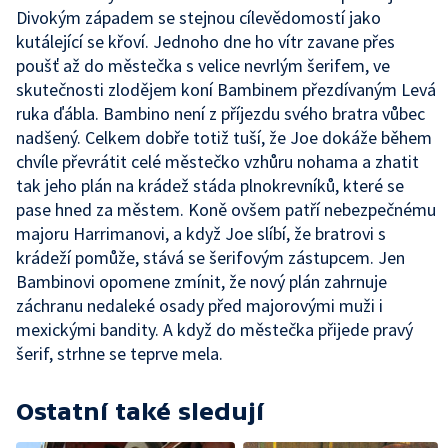
Divokým západem se stejnou cílevědomostí jako
kutálející se křoví. Jednoho dne ho vítr zavane přes
poušť až do městečka s velice nevrlým šerifem, ve
skutečnosti zlodějem koní Bambinem přezdívaným Levá
ruka ďábla. Bambino není z příjezdu svého bratra vůbec
nadšený. Celkem dobře totiž tuší, že Joe dokáže během
chvíle převrátit celé městečko vzhůru nohama a zhatit
tak jeho plán na krádež stáda plnokrevníků, které se
pase hned za městem. Koně ovšem patří nebezpečnému
majoru Harrimanovi, a když Joe slíbí, že bratrovi s
krádeží pomůže, stává se šerifovým zástupcem. Jen
Bambinovi opomene zmínit, že nový plán zahrnuje
záchranu nedaleké osady před majorovými muži i
mexickými bandity. A když do městečka přijede pravý
šerif, strhne se teprve mela.
Ostatní také sledují