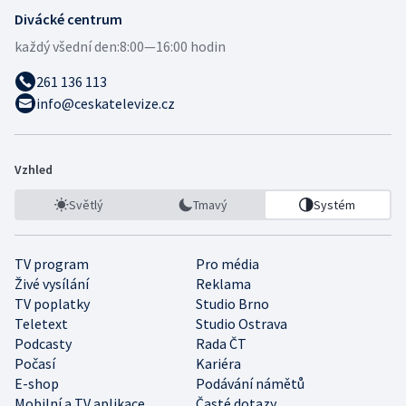
Divácké centrum
každý všední den:
8:00—16:00 hodin
261 136 113
info@ceskatelevize.cz
Vzhled
Světlý
Tmavý
Systém
TV program
Pro média
Živé vysílání
Reklama
TV poplatky
Studio Brno
Teletext
Studio Ostrava
Podcasty
Rada ČT
Počasí
Kariéra
E-shop
Podávání námětů
Mobilní a TV aplikace
Časté dotazy