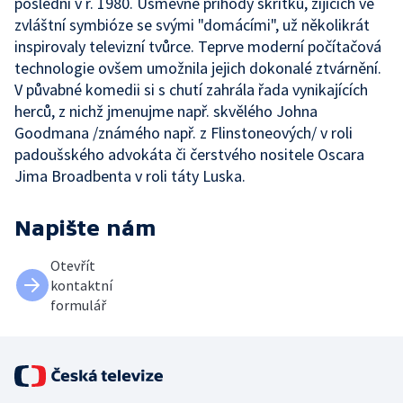
poslední v r. 1980. Úsměvné příhody skřítků, žijících ve
zvláštní symbióze se svými "domácími", už několikrát
inspirovaly televizní tvůrce. Teprve moderní počítačová
technologie ovšem umožnila jejich dokonalé ztvárnění.
V půvabné komedii si s chutí zahrála řada vynikajících
herců, z nichž jmenujme např. skvělého Johna
Goodmana /známého např. z Flinstoneových/ v roli
padoušského advokáta či čerstvého nositele Oscara
Jima Broadbenta v roli táty Luska.
Napište nám
Otevřít
kontaktní
formulář