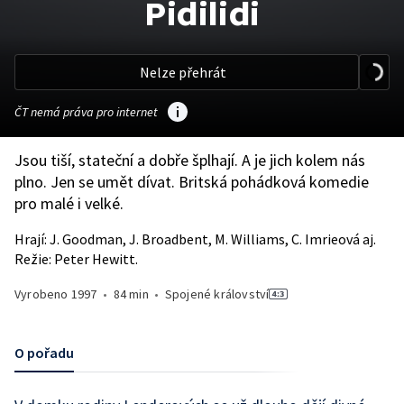
Pidilidi
Nelze přehrát
ČT nemá práva pro internet
Jsou tiší, stateční a dobře šplhají. A je jich kolem nás
plno. Jen se umět dívat. Britská pohádková komedie
pro malé i velké.
Hrají: J. Goodman, J. Broadbent, M. Williams, C. Imrieová aj.
Režie: Peter Hewitt.
Vyrobeno
1997
•
84 min
•
Spojené království
O pořadu