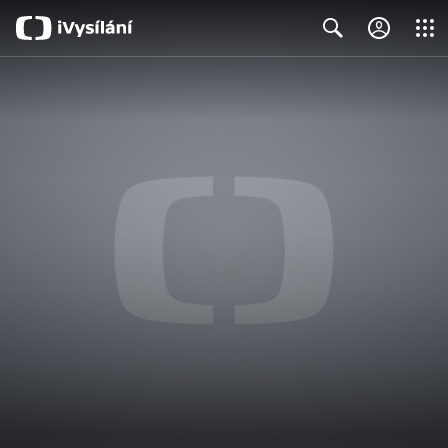
Close
Search