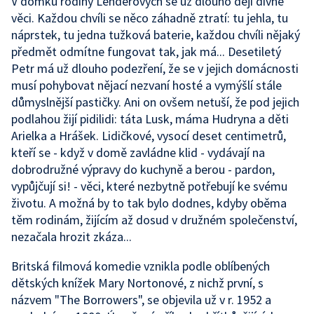
V domku rodiny Lenderových se už dlouho dějí divné
věci. Každou chvíli se něco záhadně ztratí: tu jehla, tu
náprstek, tu jedna tužková baterie, každou chvíli nějaký
předmět odmítne fungovat tak, jak má... Desetiletý
Petr má už dlouho podezření, že se v jejich domácnosti
musí pohybovat nějací nezvaní hosté a vymýšlí stále
důmyslnější pastičky. Ani on ovšem netuší, že pod jejich
podlahou žijí pidilidi: táta Lusk, máma Hudryna a děti
Arielka a Hrášek. Lidičkové, vysocí deset centimetrů,
kteří se - když v domě zavládne klid - vydávají na
dobrodružné výpravy do kuchyně a berou - pardon,
vypůjčují si! - věci, které nezbytně potřebují ke svému
životu. A možná by to tak bylo dodnes, kdyby oběma
těm rodinám, žijícím až dosud v družném společenství,
nezačala hrozit zkáza...
Britská filmová komedie vznikla podle oblíbených
dětských knížek Mary Nortonové, z nichž první, s
názvem "The Borrowers", se objevila už v r. 1952 a