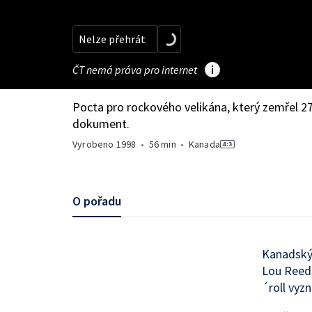
Nelze přehrát
ČT nemá práva pro internet
Pocta pro rockového velikána, který zemřel 27
dokument.
Vyrobeno
1998
•
56 min
•
Kanada
O pořadu
Kanadský 
Lou Reeda
´roll vyz