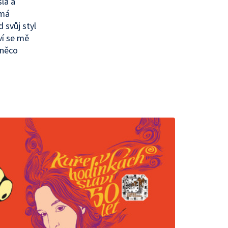
la a
 má
 svůj styl
ví se mě
 něco