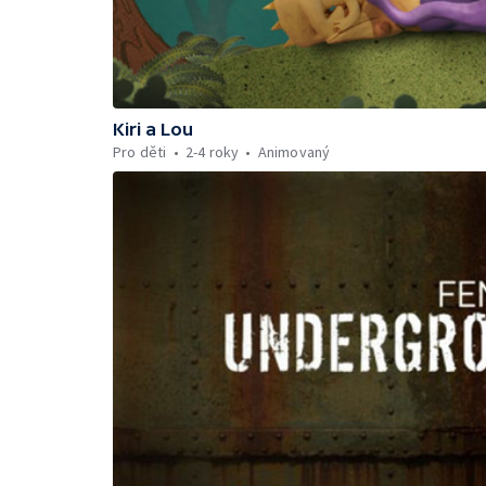
Kiri a Lou
Pro děti
2-4 roky
Animovaný