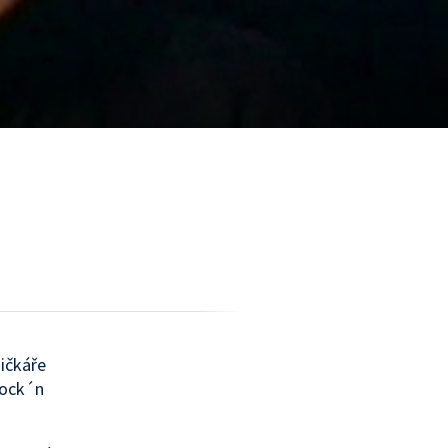
ičkáře
Rock´n