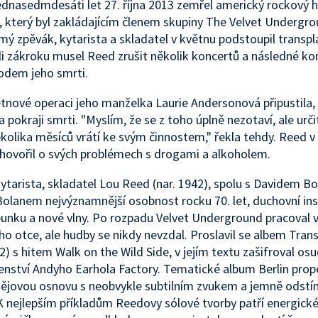
ednasedmdesáti let 27. října 2013 zemřel americký rockový 
 který byl zakládajícím členem skupiny The Velvet Undergro
ý zpěvák, kytarista a skladatel v květnu podstoupil transpl
ůli zákroku musel Reed zrušit několik koncertů a následné k
vodem jeho smrti.
tnové operaci jeho manželka Laurie Andersonová připustila, ž
 pokraji smrti. "Myslím, že se z toho úplně nezotaví, ale urči
olika měsíců vrátí ke svým činnostem," řekla tehdy. Reed v
hovořil o svých problémech s drogami a alkoholem.
 kytarista, skladatel Lou Reed (nar. 1942), spolu s Davidem 
lanem nejvýznamnější osobnost rocku 70. let, duchovní ins
unku a nové vlny. Po rozpadu Velvet Underground pracoval v
ho otce, ale hudby se nikdy nevzdal. Proslavil se albem Tra
2) s hitem Walk on the Wild Side, v jejím textu zašifroval os
enství Andyho Earhola Factory. Tematické album Berlin propo
ějovou osnovu s neobvykle subtilním zvukem a jemně odst
 nejlepším příkladům Reedovy sólové tvorby patří energické