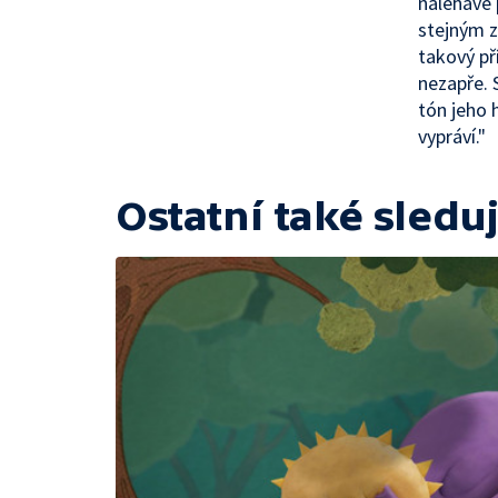
naléhavé 
stejným 
takový př
nezapře. 
tón jeho 
vypráví."
Ostatní také sleduj