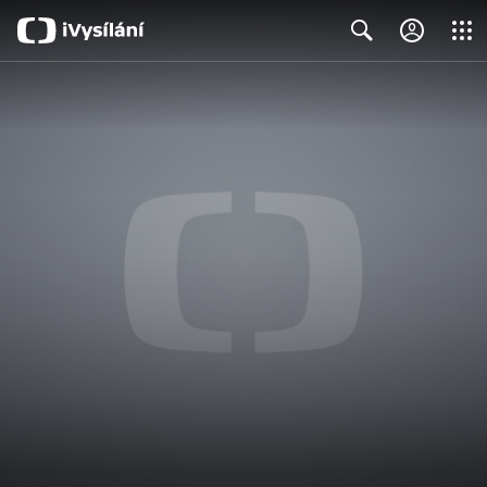
Close
Search