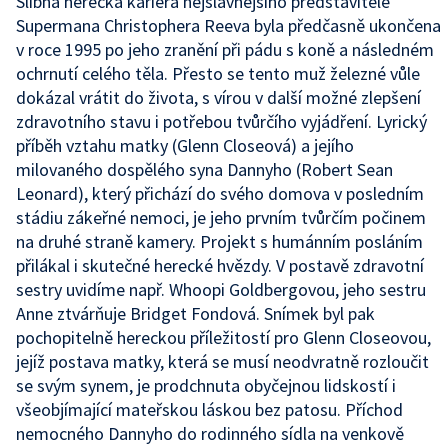
Slibná herecká kariéra nejslavnějšího představitele
Supermana Christophera Reeva byla předčasně ukončena
v roce 1995 po jeho zranění při pádu s koně a následném
ochrnutí celého těla. Přesto se tento muž železné vůle
dokázal vrátit do života, s vírou v další možné zlepšení
zdravotního stavu i potřebou tvůrčího vyjádření. Lyrický
příběh vztahu matky (Glenn Closeová) a jejího
milovaného dospělého syna Dannyho (Robert Sean
Leonard), který přichází do svého domova v posledním
stádiu zákeřné nemoci, je jeho prvním tvůrčím počinem
na druhé straně kamery. Projekt s humánním posláním
přilákal i skutečné herecké hvězdy. V postavě zdravotní
sestry uvidíme např. Whoopi Goldbergovou, jeho sestru
Anne ztvárňuje Bridget Fondová. Snímek byl pak
pochopitelně hereckou příležitostí pro Glenn Closeovou,
jejíž postava matky, která se musí neodvratně rozloučit
se svým synem, je prodchnuta obyčejnou lidskostí i
všeobjímající mateřskou láskou bez patosu. Příchod
nemocného Dannyho do rodinného sídla na venkově