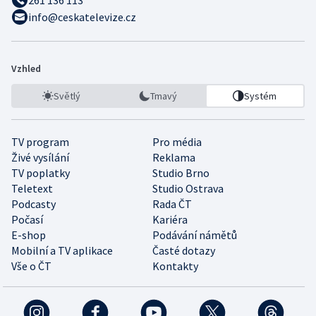
261 136 113
info@ceskatelevize.cz
Vzhled
Světlý
Tmavý
Systém
TV program
Pro média
Živé vysílání
Reklama
TV poplatky
Studio Brno
Teletext
Studio Ostrava
Podcasty
Rada ČT
Počasí
Kariéra
E-shop
Podávání námětů
Mobilní a TV aplikace
Časté dotazy
Vše o ČT
Kontakty