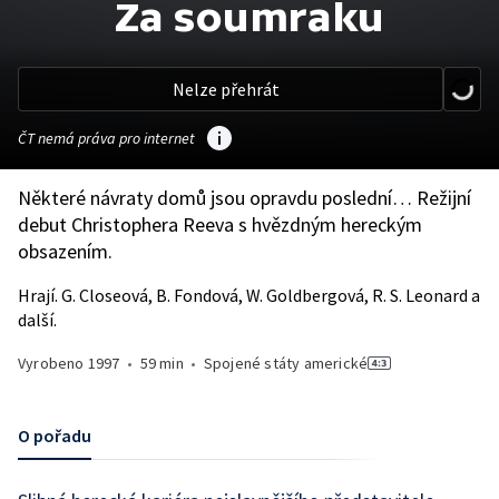
Za soumraku
Nelze přehrát
ČT nemá práva pro internet
Některé návraty domů jsou opravdu poslední… Režijní
debut Christophera Reeva s hvězdným hereckým
obsazením.
Hrají. G. Closeová, B. Fondová, W. Goldbergová, R. S. Leonard a
další.
Vyrobeno
1997
•
59 min
•
Spojené státy americké
O pořadu