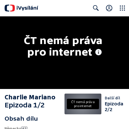
Close
Search
ČT nemá práva 
pro internet
Charlie Mariano
Další díl
ČT nemá práva
Epizoda 1/2
Epizoda
pro internet
2/2
Obsah dílu
Německo