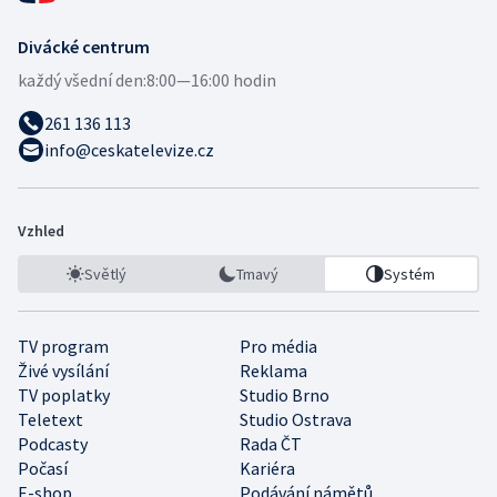
Divácké centrum
každý všední den:
8:00—16:00 hodin
261 136 113
info@ceskatelevize.cz
Vzhled
Světlý
Tmavý
Systém
TV program
Pro média
Živé vysílání
Reklama
TV poplatky
Studio Brno
Teletext
Studio Ostrava
Podcasty
Rada ČT
Počasí
Kariéra
E-shop
Podávání námětů