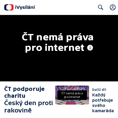
Search
ČT nemá práva 
pro internet
ČT podporuje
Další díl
ČT nemá práva
charitu
Každý
pro internet
potřebuje
Český den proti
svého
rakovině
kamaráda