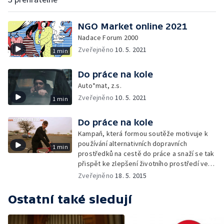
NGO Market online 2021
Nadace Forum 2000
Zveřejněno
10. 5. 2021
1 min
Do práce na kole
Auto*mat, z.s.
Zveřejněno
10. 5. 2021
1 min
Do práce na kole
Kampaň, která formou soutěže motivuje k
používání alternativních dopravních
1 min
prostředků na cestě do práce a snaží se tak
přispět ke zlepšení životního prostředí ve
městech — Auto*Mat
Zveřejněno
18. 5. 2015
Ostatní také sledují