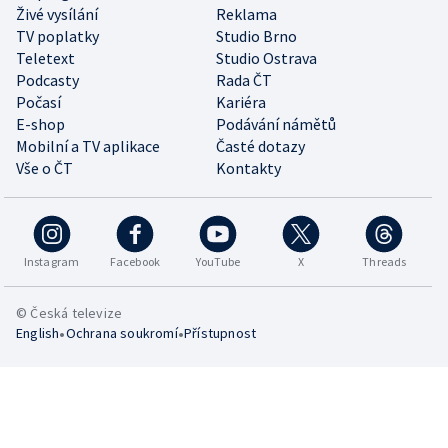
Živé vysílání
Reklama
TV poplatky
Studio Brno
Teletext
Studio Ostrava
Podcasty
Rada ČT
Počasí
Kariéra
E-shop
Podávání námětů
Mobilní a TV aplikace
Časté dotazy
Vše o ČT
Kontakty
Instagram
Facebook
YouTube
X
Threads
© Česká televize
•
•
English
Ochrana soukromí
Přístupnost