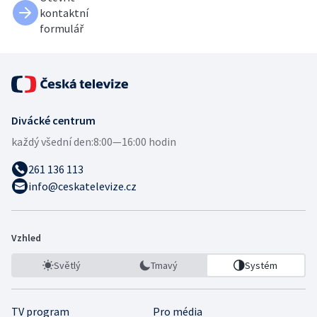
kontaktní
formulář
Divácké centrum
každý všední den:
8:00—16:00 hodin
261 136 113
info@ceskatelevize.cz
Vzhled
Světlý
Tmavý
Systém
TV program
Pro média