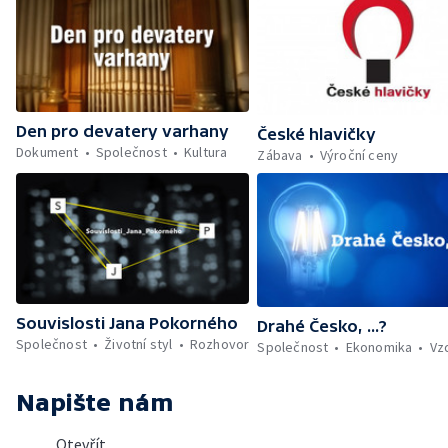
Den pro devatery varhany
České hlavičky
Dokument
Společnost
Kultura
Zábava
Výroční ceny
Souvislosti Jana Pokorného
Drahé Česko, ...?
Společnost
Životní styl
Rozhovor
Společnost
Ekonomika
Vz
Napište nám
Otevřít