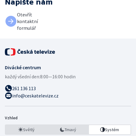
Napište nám
Otevřít
kontaktní
formulář
Divácké centrum
každý všední den:
8:00—16:00 hodin
261 136 113
info@ceskatelevize.cz
Vzhled
Světlý
Tmavý
Systém