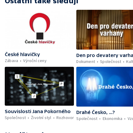
Ostatní také sledují
České hlavičky
Den pro devatery varh
Zábava
Výroční ceny
Dokument
Společnost
Kul
Souvislosti Jana Pokorného
Drahé Česko, ...?
Společnost
Životní styl
Rozhovor
Společnost
Ekonomika
Vz