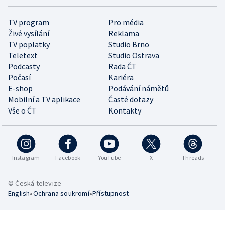
TV program
Pro média
Živé vysílání
Reklama
TV poplatky
Studio Brno
Teletext
Studio Ostrava
Podcasty
Rada ČT
Počasí
Kariéra
E-shop
Podávání námětů
Mobilní a TV aplikace
Časté dotazy
Vše o ČT
Kontakty
Instagram
Facebook
YouTube
X
Threads
© Česká televize
•
•
English
Ochrana soukromí
Přístupnost