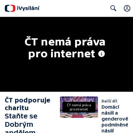
Search
ČT nemá práva 
pro internet
ČT podporuje
Další díl
ČT nemá práva
charitu
Domácí
pro internet
násilí a
Staňte se
genderově
Dobrým
podmíněné
násilí
andělem