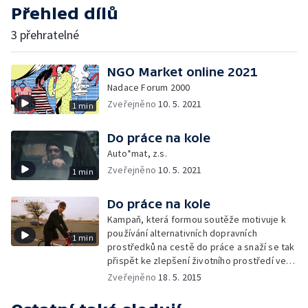
Přehled dílů
3 přehratelné
NGO Market online 2021
Nadace Forum 2000
Zveřejněno
10. 5. 2021
1 min
Do práce na kole
Auto*mat, z.s.
Zveřejněno
10. 5. 2021
1 min
Do práce na kole
Kampaň, která formou soutěže motivuje k
používání alternativních dopravních
1 min
prostředků na cestě do práce a snaží se tak
přispět ke zlepšení životního prostředí ve
městech — Auto*Mat
Zveřejněno
18. 5. 2015