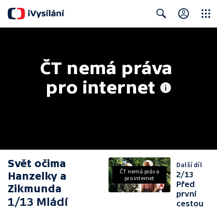
Close
Search
ČT nemá práva 
pro internet
Svět očima
Další díl
ČT nemá práva
Hanzelky a
2/13
pro internet
Před
Zikmunda
první
1/13 Mládí
cestou