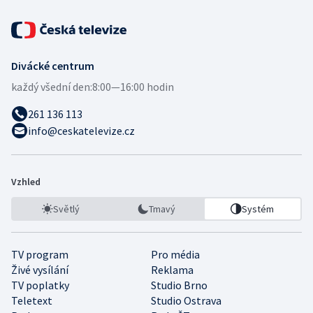
Divácké centrum
každý všední den:
8:00—16:00 hodin
261 136 113
info@ceskatelevize.cz
Vzhled
Světlý
Tmavý
Systém
TV program
Pro média
Živé vysílání
Reklama
TV poplatky
Studio Brno
Teletext
Studio Ostrava