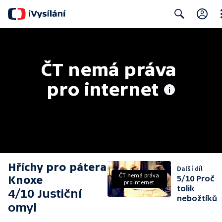
Cl
Search
ČT nemá práva 
pro internet
Hříchy pro pátera
Další díl
ČT nemá práva
Knoxe
5/10 Proč
pro internet
tolik
4/10 Justiční
nebožtíků
omyl