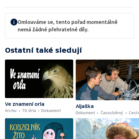
Omlouváme se, tento pořad momentálně
nemá žádné přehratelné díly.
Ostatní také sledují
Ve znamení orla
Aljaška
Archiv
70. léta
Dokument
Dokument
Časosběrný
Cest