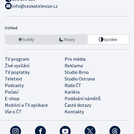
info@ceskatelevize.cz
Vzhled
Světlý
Tmavý
Systém
TV program
Pro média
Živé vysílání
Reklama
TV poplatky
Studio Brno
Teletext
Studio Ostrava
Podcasty
Rada ČT
Počasí
Kariéra
E-shop
Podávání námětů
Mobilní a TV aplikace
Časté dotazy
Vše o ČT
Kontakty