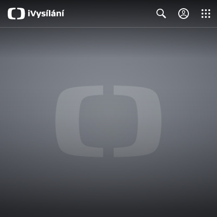
Close
Search