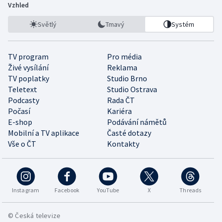
Vzhled
Světlý
Tmavý
Systém
TV program
Pro média
Živé vysílání
Reklama
TV poplatky
Studio Brno
Teletext
Studio Ostrava
Podcasty
Rada ČT
Počasí
Kariéra
E-shop
Podávání námětů
Mobilní a TV aplikace
Časté dotazy
Vše o ČT
Kontakty
Instagram
Facebook
YouTube
X
Threads
© Česká televize