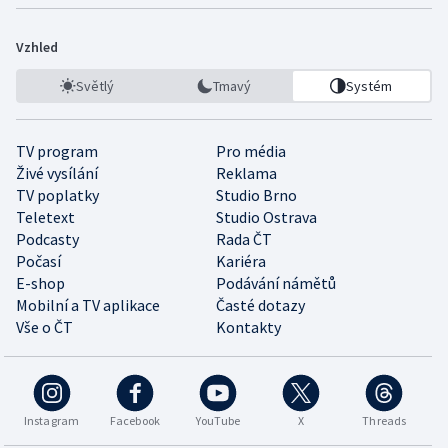
Vzhled
Světlý
Tmavý
Systém
TV program
Pro média
Živé vysílání
Reklama
TV poplatky
Studio Brno
Teletext
Studio Ostrava
Podcasty
Rada ČT
Počasí
Kariéra
E-shop
Podávání námětů
Mobilní a TV aplikace
Časté dotazy
Vše o ČT
Kontakty
Instagram
Facebook
YouTube
X
Threads