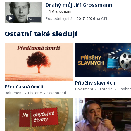
Drahý můj Jiří Grossmann
Jiří Grossmann
Poslední vysílání
20. 7. 2026
na ČT1
58 min
Ostatní také sledují
Příběhy slavných
Předčasná úmrtí
Dokument
Historie
Osobno
Dokument
Historie
Osobnosti