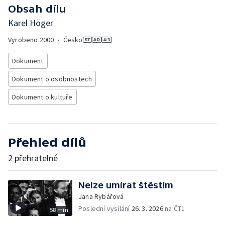
Obsah dílu
Karel Höger
Vyrobeno
2000
•
Česko
Dokument
Dokument o osobnostech
Dokument o kultuře
Přehled dílů
2 přehratelné
Nelze umírat štěstím
Jana Rybářová
Poslední vysílání
26. 3. 2026
na ČT1
58 min