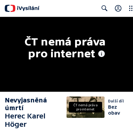
Clo
Search
ČT nemá práva 
pro internet
Nevyjasněná
Další díl
ČT nemá práva
úmrtí
Bez
pro internet
obav
Herec Karel
Höger