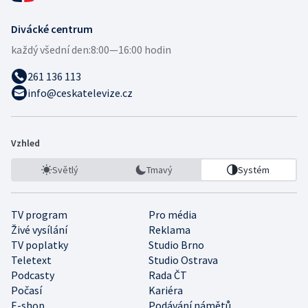
Divácké centrum
každý všední den:
8:00—16:00 hodin
261 136 113
info@ceskatelevize.cz
Vzhled
Světlý
Tmavý
Systém
TV program
Pro média
Živé vysílání
Reklama
TV poplatky
Studio Brno
Teletext
Studio Ostrava
Podcasty
Rada ČT
Počasí
Kariéra
E-shop
Podávání námětů