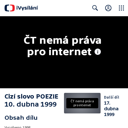
Close
Search
ČT nemá práva 
pro internet
Cizí slovo POEZIE
Další díl
ČT nemá práva
10. dubna 1999
17.
pro internet
dubna
1999
Obsah dílu
Vyrobeno
1998