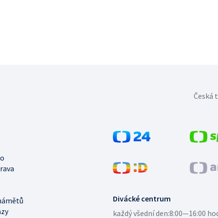
Česká t
no
trava
Divácké centrum
námětů
azy
každý všední den:
8:00—16:00 ho