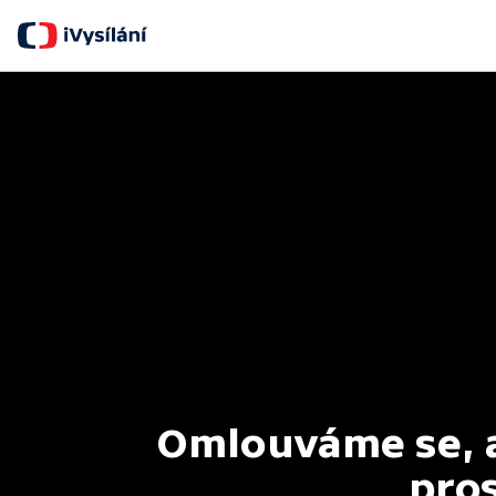
Omlouváme se, al
pros