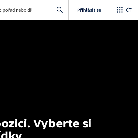
Přihlásit se
ČT
Search
ici. Vyberte si 
ídky.