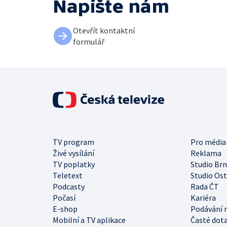
Napište nám
Otevřít kontaktní
formulář
TV program
Pro média
Živé vysílání
Reklama
TV poplatky
Studio Br
Teletext
Studio Os
Podcasty
Rada ČT
Počasí
Kariéra
E-shop
Podávání 
Mobilní a TV aplikace
Časté dot