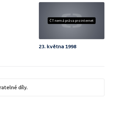
ČT nemá práva pro internet
23. května 1998
telné díly.