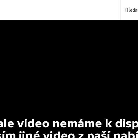
e video nemáme k dispoz
ím jiné video z naší nab