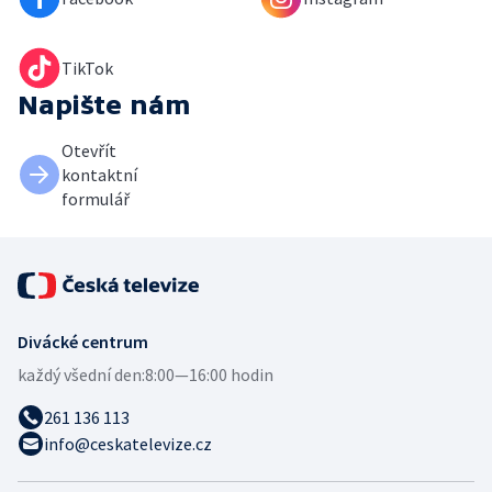
TikTok
Napište nám
Otevřít
kontaktní
formulář
Divácké centrum
každý všední den:
8:00—16:00 hodin
261 136 113
info@ceskatelevize.cz