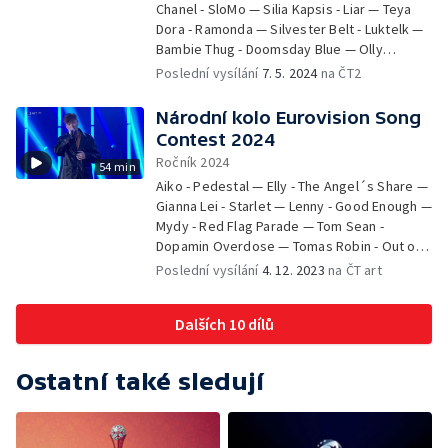
Chanel - SloMo — Silia Kapsis - Liar — Teya
Hurricane — Gåte - Ulveham — Joost Klein -
závěr
Dora - Ramonda — Silvester Belt - Luktelk —
Europapa — Helena Paparizou - My Number
Bambie Thug - Doomsday Blue — Olly
One, Charlotte Perrelli - Take Me to Your
Alexander - Dizzy — Alyona Alyona a Jerry
Heaven a Sertab Erener - Everyway That I
Poslední vysílání
7. 5. 2024
na ČT2
Heil - Teresa & Maria — Luna - The Tower —
Can — We Just Love Eurovision Too Much —
Baby Lasagna - Rim Tim Tagi Dim — Hera
Vyhlášení výsledků — Herreys - Diggi-Loo
Národní kolo Eurovision Song
Björk - Scared of Heights — Isaak - Always on
Diggi-Ley
Contest 2024
the Run — Raiven - Veronika —
Ročník 2024
54 min
Windows95man - No Rules! — Natalia Barbu -
Aiko - Pedestal — Elly - The Angel´s Share —
In the Middle — Marcus & Martinus -
Gianna Lei - Starlet — Lenny - Good Enough —
Unforgettable — Fahree feat. Ilkin Dovlatov -
Mydy - Red Flag Parade — Tom Sean -
Özünlə apar — Electric Fields - One Milkali
Dopamin Overdose — Tomas Robin - Out of
(One Blood) — Iolanda - Grito — Tali - Fighter
My Mind
— Johnny Logan - Euphoria — Benjamin
Poslední vysílání
4. 12. 2023
na ČT art
Ingrosso - Who's Laughing Now, Kite a Honey
Boy — Vyhlášení výsledků
Dalších 10 dílů
Ostatní také sledují