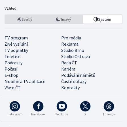
Vzhled
Světlý
Tmavý
Systém
TV program
Pro média
Živé vysílání
Reklama
TV poplatky
Studio Brno
Teletext
Studio Ostrava
Podcasty
Rada ČT
Počasí
Kariéra
E-shop
Podávání námětů
Mobilní a TV aplikace
Časté dotazy
Vše o ČT
Kontakty
Instagram
Facebook
YouTube
X
Threads