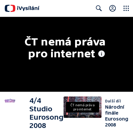
Close
Search
ČT nemá práva 
pro internet
4/4
Další díl
ČT nemá práva
Národní
Studio
pro internet
finále
Eurosong
Eurosong
2008
2008