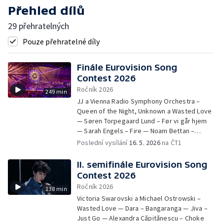
Přehled dílů
29 přehratelných
Pouze přehratelné díly
Finále Eurovision Song
Contest 2026
Ročník 2026
249 min
JJ a Vienna Radio Symphony Orchestra –
Queen of the Night, Unknown a Wasted Love
— Søren Torpegaard Lund – Før vi går hjem
— Sarah Engels – Fire — Noam Bettan –
Michelle — Essyla – Dancing on the Ice — Alis
Poslední vysílání
16. 5. 2026
na ČT1
– Nân — Akylas – Ferto — Leléka – Ridnym —
Delta Goodrem – Eclipse — Lavina – Kraj
II. semifinále Eurovision Song
mene — Aidan – Bella — Daniel Žižka –
Contest 2026
Crossroads — Dara – Bangaranga — Lelek –
Ročník 2026
138 min
Andromeda — Look Mum No Computer –
Victoria Swarovski a Michael Ostrowski –
Eins, Zwei, Drei — Monroe – Regarde ! —
Wasted Love — Dara – Bangaranga — Jiva –
Satoshi – Viva, Moldova! — Linda Lampenius
Just Go — Alexandra Căpitănescu – Choke
a Pete Parkkonen – Liekinheitin — Alicja –