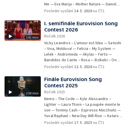
Me — Eva Marija – Mother Nature — Daniel
Pray — Lion Ceccah – Sólo quiero más —
Žižka – Crossroads — Monroe – Regarde ! —
Felicia – My System — Antigoni – Jalla — Sal
Poslední vysílání
14. 5. 2026
na ČT2
Simón – Paloma Rumba — Veronica Fusaro –
Da Vinci – Per sempre sì — Jonas Lovv – Ya
Alice — Antigoni – Jalla — Cosmó –
Ya Ya — Alexandra Căpitănescu – Choke Me
I. semifinále Eurovision Song
Tanzschein — Atvara – Ēnā — Søren
— Cosmó – Tanzschein — Max Mutzke,
Contest 2026
Torpegaard Lund – Før vi går hjem — Delta
Ruslana, Lordi, Alexander Rybak, Verka
Ročník 2026
141 min
Goodrem – Eclipse — Leléka – Ridnym —
Serduchka, Kristian Kostov, Erika Vikman a
Vicky Leandros – L'amour est bleu — Satoshi
Look Mum No Computer – Eins, Zwei, Drei —
Miriana Conte – medley písní z minulosti —
– Viva, Moldova! — Felicia – My System —
Alis – Nân — Aidan – Bella — Jonas Lovv – Ya
Parov Stelar – Black Lilies — Cesár Sampson
Lelek – Andromeda — Akylas – Ferto —
Ya Ya — Victoria Swarovski a Michael
– Vienna — Vyhlášení výsledků
Bandidos do Cante – Rosa — Bzikebi – On
Ostrowski – I'm So Excited — JJ – Unknown
Replay — Sal Da Vinci – Per sempre sì —
— Vyhlášení výsledků
Poslední vysílání
12. 5. 2026
na ČT2
Linda Lampenius a Pete Parkkonen –
Liekinheitin — Tamara Živković – Nova zora —
Finále Eurovision Song
Vanilla Ninja – Too Epic to Be True — Noam
Contest 2025
Bettan – Michelle — Sarah Engels – Fire —
Ročník 2025
250 min
Essyla – Dancing on the Ice — Lion Ceccah –
Nemo – The Code — Kyle Alessandro –
Sólo quiero más — Senhit – Superstar —
Lighter — Laura Thorn – La poupée monte le
Alicja – Pray — Lavina – Kraj mene —
son — Tommy Cash – Espresso Macchiato —
Zurcaroh – Welcome to the Funfair —
Yuval Raphael – New Day Will Rise — Katarsis
Victoria Swarovski, Michael Ostrowski a Go-
– Tavo akys — Melody – Esa diva — Ziferblat
Jo – Kangaroo — Vyhlášení výsledků
Poslední vysílání
17. 5. 2025
na ČT1