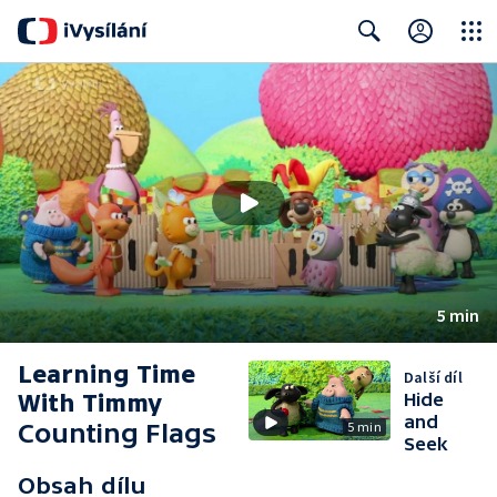
Close
Search
5 min
Learning Time
Další díl
With Timmy
Hide
and
Counting Flags
5 min
Seek
Obsah dílu