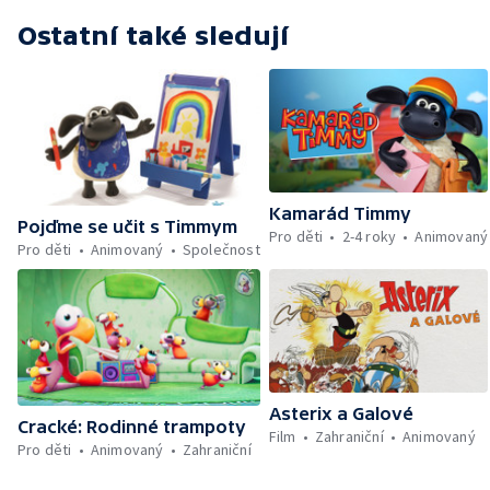
Ostatní také sledují
Kamarád Timmy
Pojďme se učit s Timmym
Pro děti
2-4 roky
Animovaný
Pro děti
Animovaný
Společnost
Asterix a Galové
Cracké: Rodinné trampoty
Film
Zahraniční
Animovaný
Pro děti
Animovaný
Zahraniční