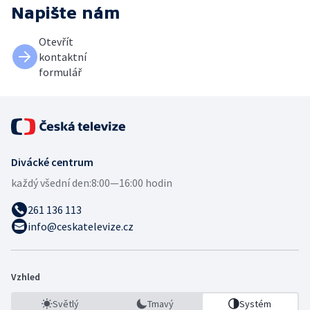
Napište nám
Otevřít
kontaktní
formulář
Divácké centrum
každý všední den:
8:00—16:00 hodin
261 136 113
info@ceskatelevize.cz
Vzhled
Světlý
Tmavý
Systém