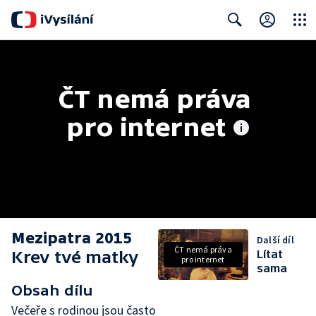
Close
Search
ČT nemá práva 
pro internet
Mezipatra 2015
Další díl
ČT nemá práva
Krev tvé matky
Lítat
pro internet
sama
Obsah dílu
Večeře s rodinou jsou často