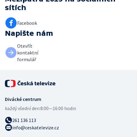
sítích
Facebook
Napište nám
Otevřít
kontaktní
formulář
Divácké centrum
každý všední den:
8:00—16:00 hodin
261 136 113
info@ceskatelevize.cz