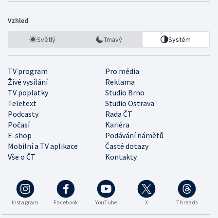
Vzhled
Světlý
Tmavý
Systém
TV program
Pro média
Živé vysílání
Reklama
TV poplatky
Studio Brno
Teletext
Studio Ostrava
Podcasty
Rada ČT
Počasí
Kariéra
E-shop
Podávání námětů
Mobilní a TV aplikace
Časté dotazy
Vše o ČT
Kontakty
Instagram
Facebook
YouTube
X
Threads