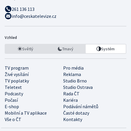
261 136 113
info@ceskatelevize.cz
Vzhled
Světlý
Tmavý
Systém
TV program
Pro média
Živé vysílání
Reklama
TV poplatky
Studio Brno
Teletext
Studio Ostrava
Podcasty
Rada ČT
Počasí
Kariéra
E-shop
Podávání námětů
Mobilní a TV aplikace
Časté dotazy
Vše o ČT
Kontakty