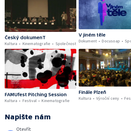
V jiném těle
Český dokumenT
Dokument
Docusoap
Sp
Kultura
Kinematografie
Společnost
Finále Plzeň
FAMUfest Pitching Session
Kultura
Výroční ceny
Fes
Kultura
Festival
Kinematografie
Napište nám
Otevřít