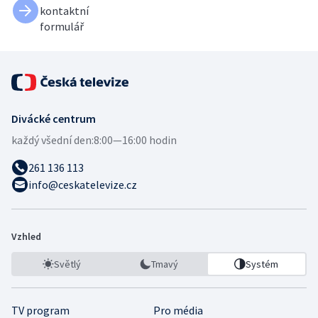
kontaktní
formulář
Divácké centrum
každý všední den:
8:00—16:00 hodin
261 136 113
info@ceskatelevize.cz
Vzhled
Světlý
Tmavý
Systém
TV program
Pro média