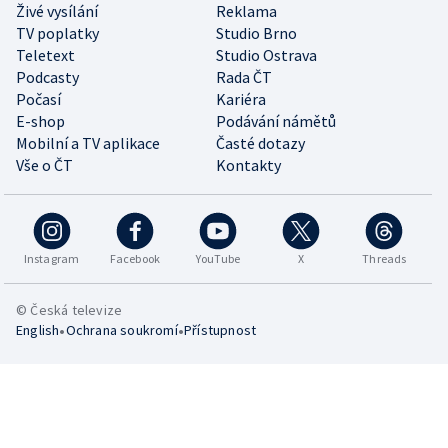
Živé vysílání
Reklama
TV poplatky
Studio Brno
Teletext
Studio Ostrava
Podcasty
Rada ČT
Počasí
Kariéra
E-shop
Podávání námětů
Mobilní a TV aplikace
Časté dotazy
Vše o ČT
Kontakty
Instagram
Facebook
YouTube
X
Threads
© Česká televize
•
•
English
Ochrana soukromí
Přístupnost