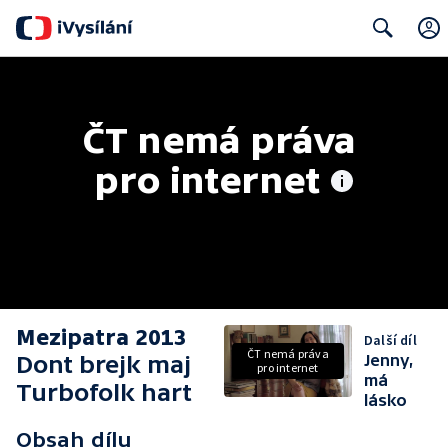
Search
ČT nemá práva 
pro internet
Mezipatra 2013
Další díl
ČT nemá práva
Dont brejk maj
Jenny,
pro internet
má
Turbofolk hart
lásko
Obsah dílu