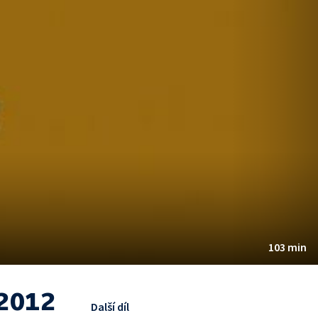
103 min
 2012
Další díl