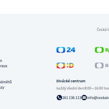
Česká t
no
trava
Divácké centrum
námětů
azy
každý všední den:
8:00—16:00 ho
261 136 113
info@ceskate