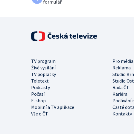
formulář
TV program
Pro média
Živé vysílání
Reklama
TV poplatky
Studio Br
Teletext
Studio Os
Podcasty
Rada ČT
Počasí
Kariéra
E-shop
Podávání 
Mobilní a TV aplikace
Časté dot
Vše o ČT
Kontakty