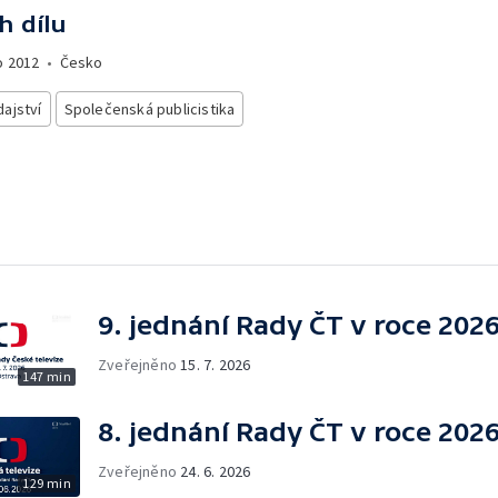
h dílu
o
2012
•
Česko
ajství
Společenská publicistika
9. jednání Rady ČT v roce 202
Zveřejněno
15. 7. 2026
147 min
8. jednání Rady ČT v roce 202
Zveřejněno
24. 6. 2026
129 min