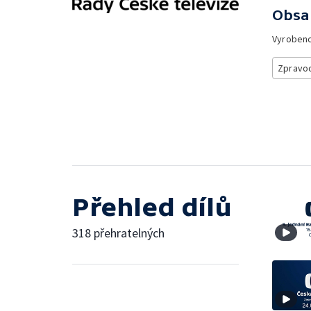
Obsa
Vyroben
Zpravod
Přehled dílů
318 přehratelných