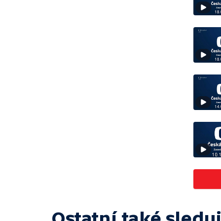
Ostatní také sleduj