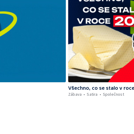
Všechno, co se stalo v roc
Zábava
Satira
Společnost