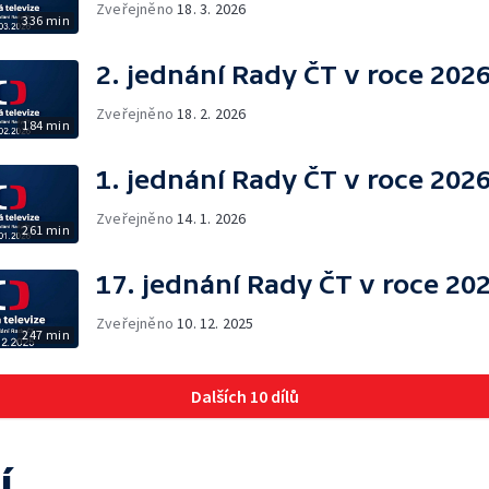
Zveřejněno
18. 3. 2026
336 min
2. jednání Rady ČT v roce 202
Zveřejněno
18. 2. 2026
184 min
1. jednání Rady ČT v roce 202
Zveřejněno
14. 1. 2026
261 min
17. jednání Rady ČT v roce 20
Zveřejněno
10. 12. 2025
247 min
Dalších 10 dílů
í