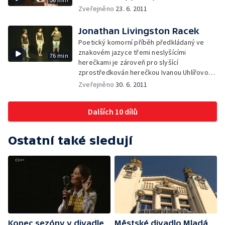
Zveřejněno
23. 6. 2011
Jonathan Livingston Racek
Poetický komorní příběh předkládaný ve
znakovém jazyce třemi neslyšícími
76 min
herečkami je zároveň pro slyšící
zprostředkován herečkou Ivanou Uhlířovou.
Úprava a režie Jaroslav Dušek
Zveřejněno
30. 6. 2011
Dalších 10 dílů
Ostatní také sledují
Konec sezóny v divadle
Městské divadlo Mladá