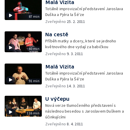
Malá Vizita
Totálně improvizační představení Jaroslava
Duška a Pjéra la Šé‘ze
87 min
Zveřejněno
25. 2. 2011
Na cestě
Příběh matky a dcery, které se jednoho
květnového dne vydají za babičkou
60 min
Zveřejněno
9. 3. 2011
Malá Vizita
Totálně improvizační představení Jaroslava
Duška a Pjéra la Šé‘ze
91 min
Zveřejněno
14. 3. 2011
U výčepu
Nová verze tlumočeného představení s
následnou besedou s Jaroslavem Duškem a
116 min
účinkujícími
Zveřejněno
8. 4. 2011