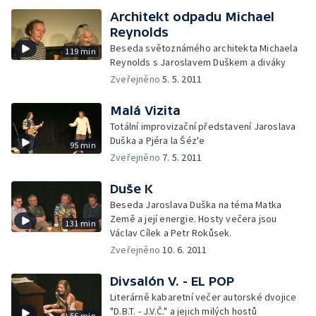
Architekt odpadu Michael
Reynolds
Beseda světoznámého architekta Michaela
119 min
Reynolds s Jaroslavem Duškem a diváky
Zveřejněno
5. 5. 2011
Malá Vizita
Totální improvizační představení Jaroslava
Duška a Pjéra la Šéz'e
95 min
Zveřejněno
7. 5. 2011
Duše K
Beseda Jaroslava Duška na téma Matka
Země a její energie. Hosty večera jsou
131 min
Václav Cílek a Petr Rokůsek.
Zveřejněno
10. 6. 2011
Divsalón V. - EL POP
Literárně kabaretní večer autorské dvojice
"D.B.T. - J.V.Č." a jejich milých hostů
56 min