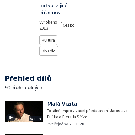
mrtvol a jiné
příšernosti
Vyrobeno
•
Česko
2013
Kultura
Divadlo
Přehled dílů
90 přehratelných
Malá Vizita
Totálně improvizační představení Jaroslava
Duška a Pjéra la Šé‘ze
87 min
Zveřejněno
25. 1. 2011