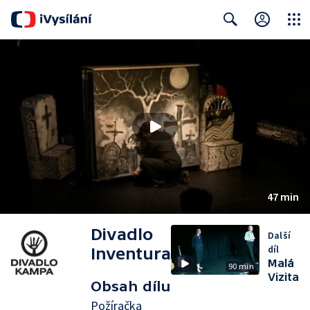
Close
Search
47 min
Divadlo
Další
díl
Inventura
Malá
90 min
Vizita
Obsah dílu
Požíračka