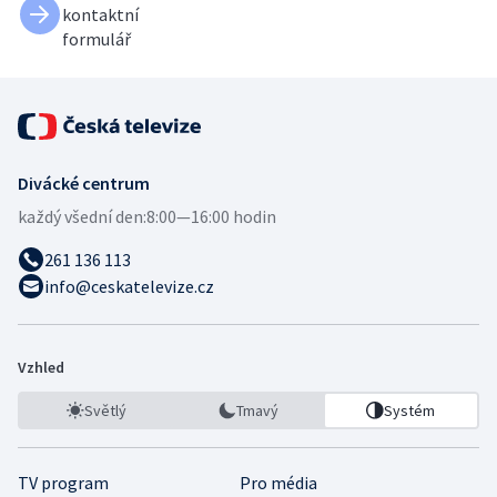
kontaktní
formulář
Divácké centrum
každý všední den:
8:00—16:00 hodin
261 136 113
info@ceskatelevize.cz
Vzhled
Světlý
Tmavý
Systém
TV program
Pro média