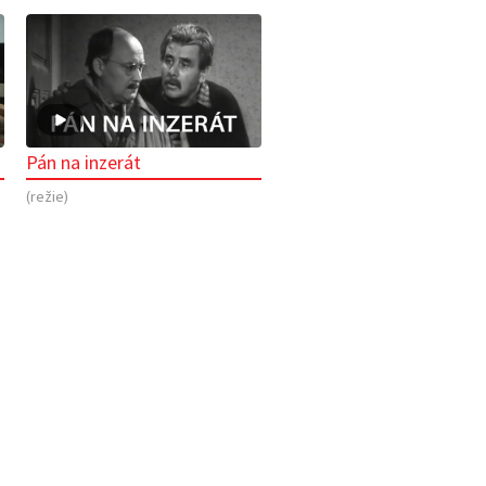
Pán na inzerát
(režie)