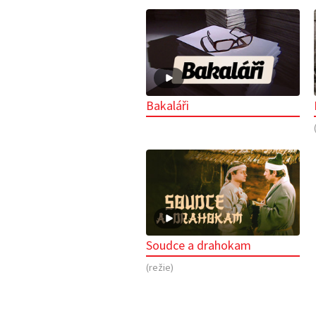
Bakaláři
Soudce a drahokam
(režie)