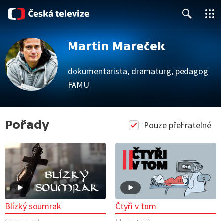
Close
Search
Martin Mareček
dokumentarista, dramaturg, pedagog
FAMU
Pořady
Pouze přehratelné
Blízký soumrak
Čtyři v tom