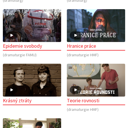
(dramaturg)
(dramaturg)
Epidemie svobody
Hranice práce
(dramaturgie FAMU)
(dramaturgie HMF)
Krásný ztráty
Teorie rovnosti
(dramaturgie HMF)