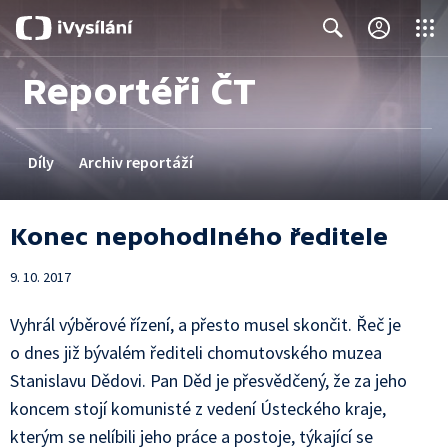
Close
Search
Reportéři ČT
Díly
Archiv reportáží
Konec nepohodlného ředitele
9. 10. 2017
Vyhrál výběrové řízení, a přesto musel skončit. Řeč je
o dnes již bývalém řediteli chomutovského muzea
Stanislavu Dědovi. Pan Děd je přesvědčený, že za jeho
koncem stojí komunisté z vedení Ústeckého kraje,
kterým se nelíbili jeho práce a postoje, týkající se