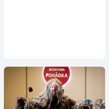
Česká televize nabídne od 10. srpna přímé
přenosy z evropských a světových šampionátů i
domácích soutěží. Diváky jimi provede
kontinuální studio ČT sport, které během celého
dne nabídne aktuální výsledky, nejdůležitější
momenty, reportáže, rozhovory i komentáře
expertů.