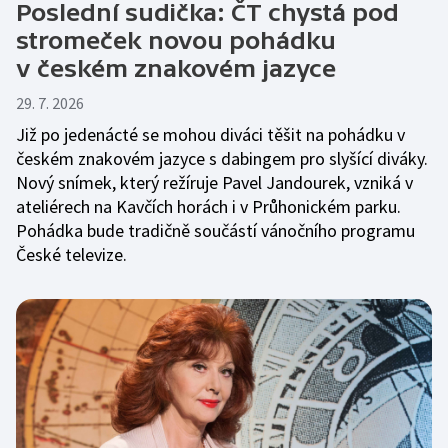
Poslední sudička: ČT chystá pod
stromeček novou pohádku
v českém znakovém jazyce
29. 7. 2026
Již po jedenácté se mohou diváci těšit na pohádku v
českém znakovém jazyce s dabingem pro slyšící diváky.
Nový snímek, který režíruje Pavel Jandourek, vzniká v
ateliérech na Kavčích horách i v Průhonickém parku.
Pohádka bude tradičně součástí vánočního programu
České televize.