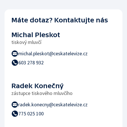
Máte dotaz? Kontaktujte nás
Michal Pleskot
tiskový mluvčí
michal.pleskot@ceskatelevize.cz
603 278 932
Radek Konečný
zástupce tiskového mluvčího
radek.konecny@ceskatelevize.cz
775 025 100