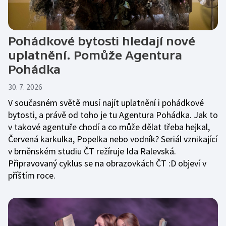
Pohádkové bytosti hledají nové
uplatnění. Pomůže Agentura
Pohádka
30. 7. 2026
V současném světě musí najít uplatnění i pohádkové
bytosti, a právě od toho je tu Agentura Pohádka. Jak to
v takové agentuře chodí a co může dělat třeba hejkal,
Červená karkulka, Popelka nebo vodník? Seriál vznikající
v brněnském studiu ČT režíruje Ida Ralevská.
Připravovaný cyklus se na obrazovkách ČT :D objeví v
příštím roce.