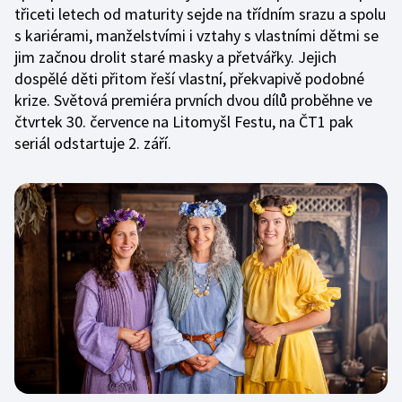
třiceti letech od maturity sejde na třídním srazu a spolu
s kariérami, manželstvími i vztahy s vlastními dětmi se
jim začnou drolit staré masky a přetvářky. Jejich
dospělé děti přitom řeší vlastní, překvapivě podobné
krize. Světová premiéra prvních dvou dílů proběhne ve
čtvrtek 30. července na Litomyšl Festu, na ČT1 pak
seriál odstartuje 2. září.