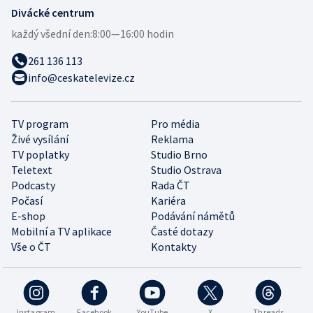
Divácké centrum
každý všední den:
8:00—16:00 hodin
261 136 113
info@ceskatelevize.cz
TV program
Pro média
Živé vysílání
Reklama
TV poplatky
Studio Brno
Teletext
Studio Ostrava
Podcasty
Rada ČT
Počasí
Kariéra
E-shop
Podávání námětů
Mobilní a TV aplikace
Časté dotazy
Vše o ČT
Kontakty
Instagram
Facebook
YouTube
X
Threads