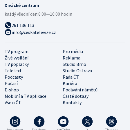
Divácké centrum
každý všední den:
8:00—16:00 hodin
261 136 113
info@ceskatelevize.cz
TV program
Pro média
Živé vysílání
Reklama
TV poplatky
Studio Brno
Teletext
Studio Ostrava
Podcasty
Rada ČT
Počasí
Kariéra
E-shop
Podávání námětů
Mobilní a TV aplikace
Časté dotazy
Vše o ČT
Kontakty
Instagram
Facebook
YouTube
X
Threads