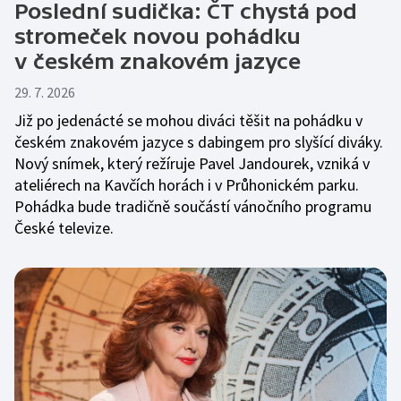
Poslední sudička: ČT chystá pod
stromeček novou pohádku
v českém znakovém jazyce
29. 7. 2026
Již po jedenácté se mohou diváci těšit na pohádku v
českém znakovém jazyce s dabingem pro slyšící diváky.
Nový snímek, který režíruje Pavel Jandourek, vzniká v
ateliérech na Kavčích horách i v Průhonickém parku.
Pohádka bude tradičně součástí vánočního programu
České televize.