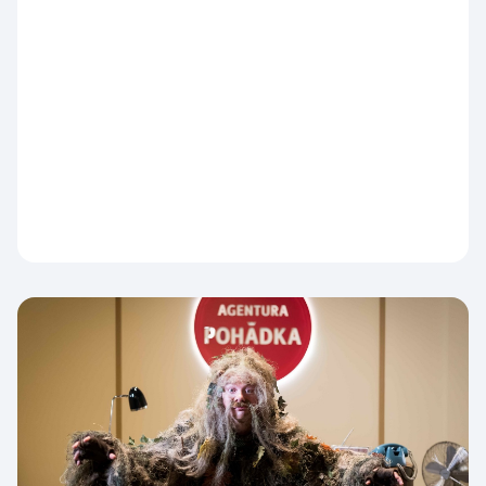
Česká televize nabídne od 10. srpna přímé
přenosy z evropských a světových šampionátů i
domácích soutěží. Diváky jimi provede
kontinuální studio ČT sport, které během celého
dne nabídne aktuální výsledky, nejdůležitější
momenty, reportáže, rozhovory i komentáře
expertů.