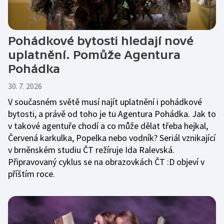
Pohádkové bytosti hledají nové
uplatnění. Pomůže Agentura
Pohádka
30. 7. 2026
V současném světě musí najít uplatnění i pohádkové
bytosti, a právě od toho je tu Agentura Pohádka. Jak to
v takové agentuře chodí a co může dělat třeba hejkal,
Červená karkulka, Popelka nebo vodník? Seriál vznikající
v brněnském studiu ČT režíruje Ida Ralevská.
Připravovaný cyklus se na obrazovkách ČT :D objeví v
příštím roce.