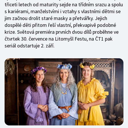
třiceti letech od maturity sejde na třídním srazu a spolu
s kariérami, manželstvími i vztahy s vlastními dětmi se
jim začnou drolit staré masky a přetvářky. Jejich
dospělé děti přitom řeší vlastní, překvapivě podobné
krize. Světová premiéra prvních dvou dílů proběhne ve
čtvrtek 30. července na Litomyšl Festu, na ČT1 pak
seriál odstartuje 2. září.