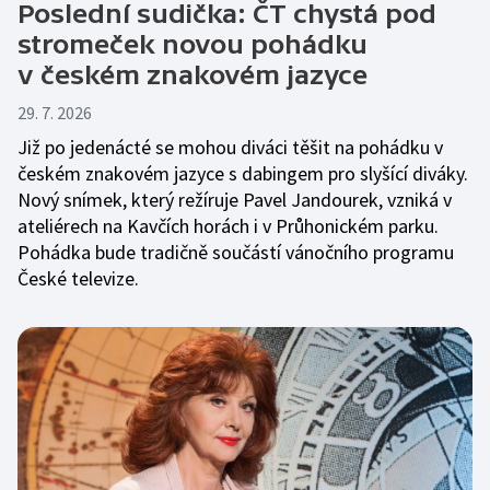
Poslední sudička: ČT chystá pod
stromeček novou pohádku
v českém znakovém jazyce
29. 7. 2026
Již po jedenácté se mohou diváci těšit na pohádku v
českém znakovém jazyce s dabingem pro slyšící diváky.
Nový snímek, který režíruje Pavel Jandourek, vzniká v
ateliérech na Kavčích horách i v Průhonickém parku.
Pohádka bude tradičně součástí vánočního programu
České televize.