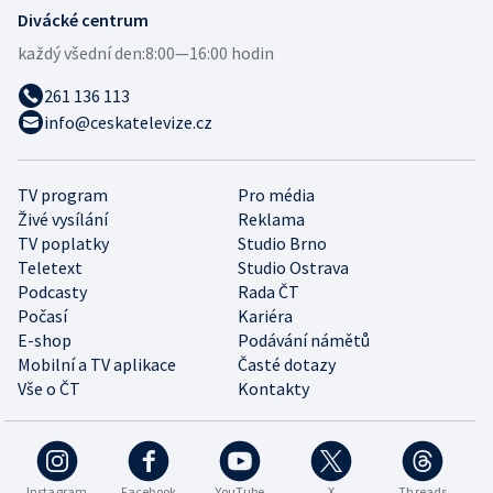
Divácké centrum
každý všední den:
8:00—16:00 hodin
261 136 113
info@ceskatelevize.cz
TV program
Pro média
Živé vysílání
Reklama
TV poplatky
Studio Brno
Teletext
Studio Ostrava
Podcasty
Rada ČT
Počasí
Kariéra
E-shop
Podávání námětů
Mobilní a TV aplikace
Časté dotazy
Vše o ČT
Kontakty
Instagram
Facebook
YouTube
X
Threads