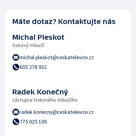
Máte dotaz? Kontaktujte nás
Michal Pleskot
tiskový mluvčí
michal.pleskot@ceskatelevize.cz
603 278 932
Radek Konečný
zástupce tiskového mluvčího
radek.konecny@ceskatelevize.cz
775 025 100