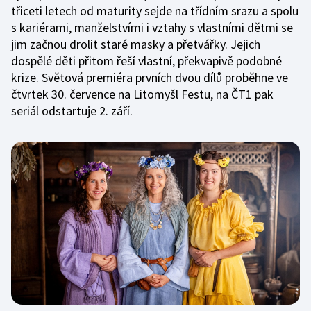
třiceti letech od maturity sejde na třídním srazu a spolu
s kariérami, manželstvími i vztahy s vlastními dětmi se
jim začnou drolit staré masky a přetvářky. Jejich
dospělé děti přitom řeší vlastní, překvapivě podobné
krize. Světová premiéra prvních dvou dílů proběhne ve
čtvrtek 30. července na Litomyšl Festu, na ČT1 pak
seriál odstartuje 2. září.