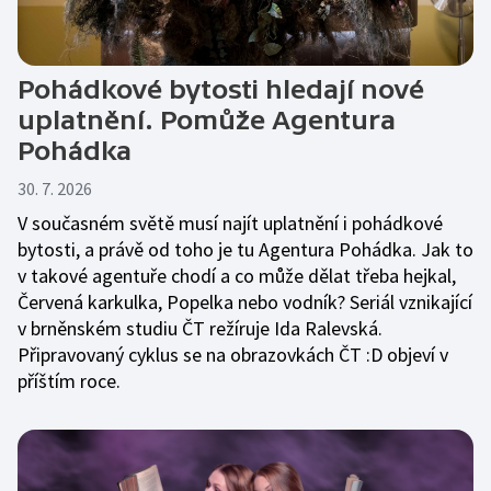
Pohádkové bytosti hledají nové
uplatnění. Pomůže Agentura
Pohádka
30. 7. 2026
V současném světě musí najít uplatnění i pohádkové
bytosti, a právě od toho je tu Agentura Pohádka. Jak to
v takové agentuře chodí a co může dělat třeba hejkal,
Červená karkulka, Popelka nebo vodník? Seriál vznikající
v brněnském studiu ČT režíruje Ida Ralevská.
Připravovaný cyklus se na obrazovkách ČT :D objeví v
příštím roce.