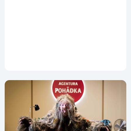
Česká televize nabídne od 10. srpna přímé
přenosy z evropských a světových šampionátů i
domácích soutěží. Diváky jimi provede
kontinuální studio ČT sport, které během celého
dne nabídne aktuální výsledky, nejdůležitější
momenty, reportáže, rozhovory i komentáře
expertů.