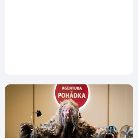
Česká televize nabídne od 10. srpna přímé
přenosy z evropských a světových šampionátů i
domácích soutěží. Diváky jimi provede
kontinuální studio ČT sport, které během celého
dne nabídne aktuální výsledky, nejdůležitější
momenty, reportáže, rozhovory i komentáře
expertů.