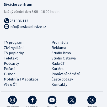
Divácké centrum
každý všední den:
8:00—16:00 hodin
261 136 113
info@ceskatelevize.cz
TV program
Pro média
Živé vysílání
Reklama
TV poplatky
Studio Brno
Teletext
Studio Ostrava
Podcasty
Rada ČT
Počasí
Kariéra
E-shop
Podávání námětů
Mobilní a TV aplikace
Časté dotazy
Vše o ČT
Kontakty
Instagram
Facebook
YouTube
X
Threads