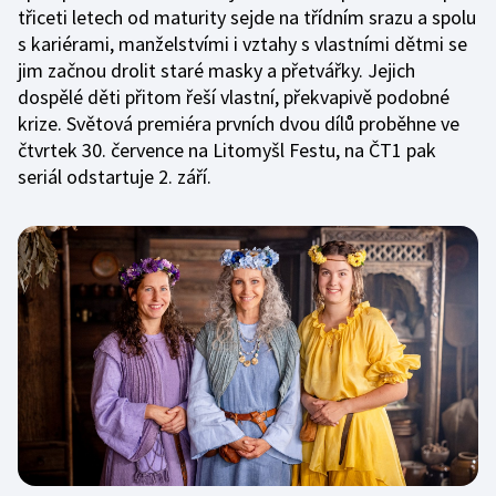
třiceti letech od maturity sejde na třídním srazu a spolu
s kariérami, manželstvími i vztahy s vlastními dětmi se
jim začnou drolit staré masky a přetvářky. Jejich
dospělé děti přitom řeší vlastní, překvapivě podobné
krize. Světová premiéra prvních dvou dílů proběhne ve
čtvrtek 30. července na Litomyšl Festu, na ČT1 pak
seriál odstartuje 2. září.