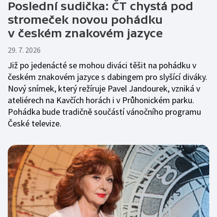
Poslední sudička: ČT chystá pod
stromeček novou pohádku
v českém znakovém jazyce
29. 7. 2026
Již po jedenácté se mohou diváci těšit na pohádku v
českém znakovém jazyce s dabingem pro slyšící diváky.
Nový snímek, který režíruje Pavel Jandourek, vzniká v
ateliérech na Kavčích horách i v Průhonickém parku.
Pohádka bude tradičně součástí vánočního programu
České televize.