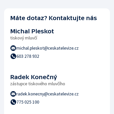
Máte dotaz? Kontaktujte nás
Michal Pleskot
tiskový mluvčí
michal.pleskot@ceskatelevize.cz
603 278 932
Radek Konečný
zástupce tiskového mluvčího
radek.konecny@ceskatelevize.cz
775 025 100