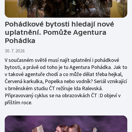
Pohádkové bytosti hledají nové
uplatnění. Pomůže Agentura
Pohádka
30. 7. 2026
V současném světě musí najít uplatnění i pohádkové
bytosti, a právě od toho je tu Agentura Pohádka. Jak to
v takové agentuře chodí a co může dělat třeba hejkal,
Červená karkulka, Popelka nebo vodník? Seriál vznikající
v brněnském studiu ČT režíruje Ida Ralevská.
Připravovaný cyklus se na obrazovkách ČT :D objeví v
příštím roce.