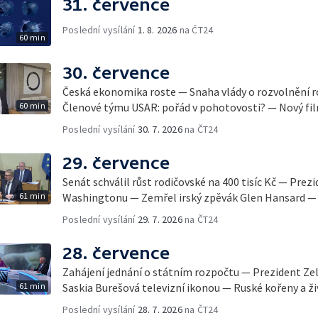
31. července
Poslední vysílání
1. 8. 2026
na ČT24
60 min
30. července
Česká ekonomika roste — Snaha vlády o rozvolnění 
60 min
Členové týmu USAR: pořád v pohotovosti? — Nový fil
Poslední vysílání
30. 7. 2026
na ČT24
29. července
Senát schválil růst rodičovské na 400 tisíc Kč — Prez
61 min
Washingtonu — Zemřel irský zpěvák Glen Hansard — 
Poslední vysílání
29. 7. 2026
na ČT24
28. července
Zahájení jednání o státním rozpočtu — Prezident Ze
61 min
Saskia Burešová televizní ikonou — Ruské kořeny a ži
Poslední vysílání
28. 7. 2026
na ČT24