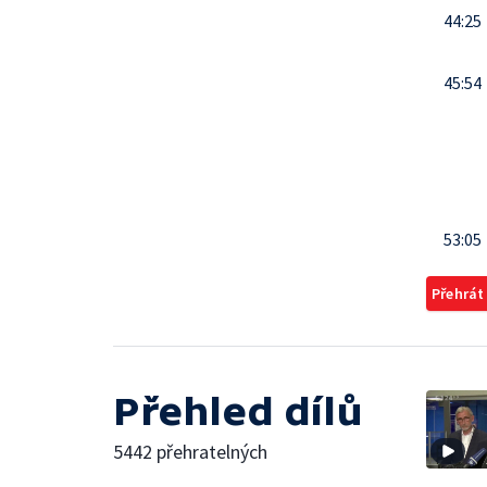
44:25
45:54
53:05
Přehrát
Přehled dílů
5442 přehratelných