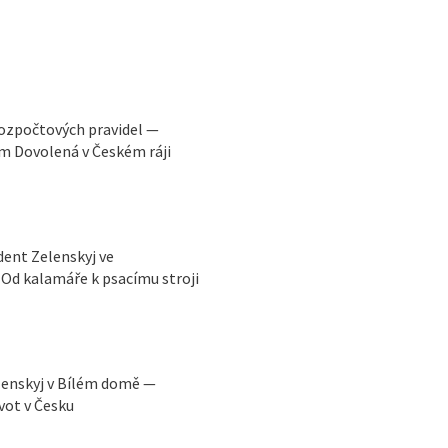
rozpočtových pravidel —
m Dovolená v Českém ráji
ident Zelenskyj ve
Od kalamáře k psacímu stroji
lenskyj v Bílém domě —
vot v Česku