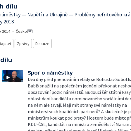
h dílu
náměstky — Napětí na Ukrajině — Problémy nefritového krá
y 2013
o
2014
•
Česko
ajství
Zprávy
Diskuze
 dílu
Spor o náměstky
Dva dny před jmenováním vlády se Bohuslav Sobotka
Babiš snažili na společném jednání překonat nesh
obsazování pozic náměstků. Budoucí šéf státní kasy
oblast daní kandidáta nominovaného sociálními de
na něm ale trvají. Mají mít strany své náměstky na
ministerstvech koaličních partnerů? A skutečně je 
ministrům koukat pod prsty? Hostem bude místop
KDU-ČSL, kandidát na ministra zemědělství Marian 
Analýzu připojí politologové Josef Mlejnek a Milan 