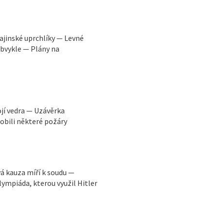
ajinské uprchlíky — Levné
obvykle — Plány na
ojí vedra — Uzávěrka
obili některé požáry
vá kauza míří k soudu —
ympiáda, kterou využil Hitler