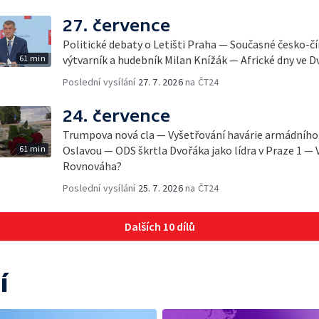
27. července
Politické debaty o Letišti Praha — Současné česko-č
61 min
výtvarník a hudebník Milan Knížák — Africké dny ve D
Poslední vysílání
27. 7. 2026
na ČT24
24. července
Trumpova nová cla — Vyšetřování havárie armádního 
61 min
Oslavou — ODS škrtla Dvořáka jako lídra v Praze 1 — 
Rovnováha?
Poslední vysílání
25. 7. 2026
na ČT24
Dalších 10 dílů
í