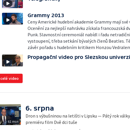
Grammy 2013
Ceny Americké hudební akademie Grammy mají své v
Ocenění za nejlepší nahrávku získala francouzská dv
Punk. Slavnostní ceremoniál nabídl i řadu netradičn
vystoupení, třeba setkání bývalých členů Beatles. 
závěr pořadu s hudebním kritikem Honzou Vedralem
Propagační video pro Slezskou univerz
 celé video
6. srpna
Dron s výbušninou na letišti v Lipsku — Pátý rok válk
61 min
premiéru film Dvě dci tuše