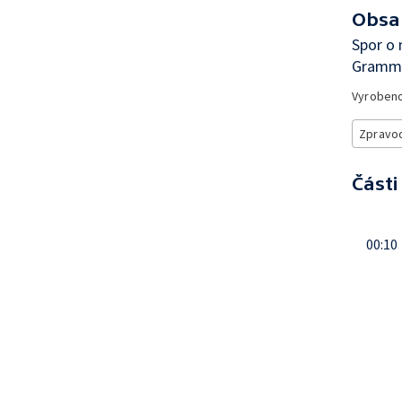
Obsa
Spor o 
Gramm
Vyroben
Zpravod
Části
00:10