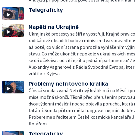
Telegraficky
Napětí na Ukrajině
Ukrajinské protesty se šíří a vyostřují. Krajně pravico
radikálové obsadili budovu ministerstva spravedlnost
až poté, co vládní strana pohrozila vyhlášením výj
stavu. Co může ukončit nepokoje v ukrajinských měs
se dá očekávat od zítřejšího jednání parlamentu? 
Alexandry Vagnerové z Rádia Svobodná Evropa, kter
vrátila z Kyjeva.
Problémy nefritového králíka
Čínská sonda zvaná Nefritový králík má na Měsíci pot
mise možná skončí. Těsně před přerušením provozu
dvoutýdenní měsíční noc se objevila porucha, která
fatální. Sonda přitom měla fungovat nejmíň do bře
Probereme s ředitelem České kosmické kanceláře 
Kolářem.
Telegraficky