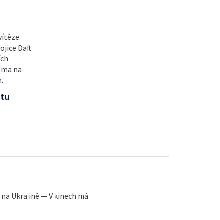
ítěze.
ojice Daft
ích
Téma na
.
itu
y na Ukrajině — V kinech má