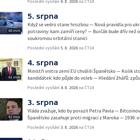
Poslední vysílání
6. 8. 2026
na ČT24
5. srpna
Když se vedro stane hrozbou — Nová pravidla pro ukr
60 min
potraviny: kam zamíří ceny? — Burčák bude dřív než 
soukromou orbitální stanici
Poslední vysílání
5. 8. 2026
na ČT24
4. srpna
Ministři vnitra zemí EU chválili Španělsko — Kolik st
61 min
kandidátek: kdo půjde do voleb — Hledání žhářů: způs
Poslední vysílání
4. 8. 2026
na ČT24
3. srpna
Vláda zvažuje, kdo by porazil Petra Pavla — Bitcoino
61 min
Španělsko zasahuje proti migraci z Maroka — 1936: ol
Poslední vysílání
3. 8. 2026
na ČT24