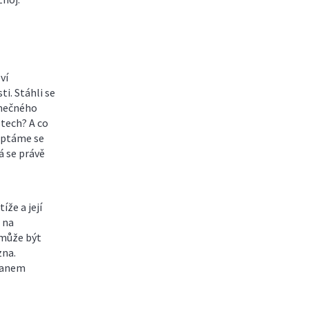
ví
i. Stáhli se
imečného
tech? A co
Zeptáme se
á se právě
íže a její
 na
 může být
zna.
Janem