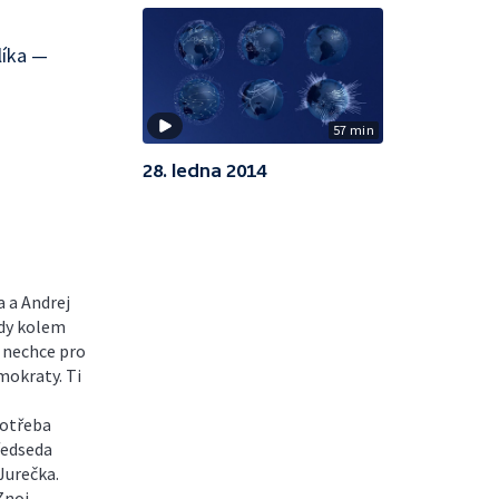
líka —
57 min
28. ledna 2014
 a Andrej
ody kolem
 nechce pro
mokraty. Ti
potřeba
ředseda
Jurečka.
Znoj.