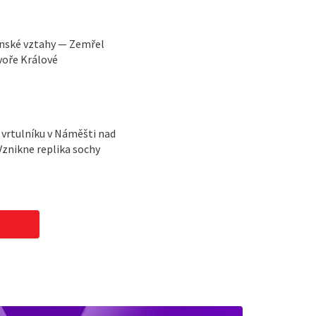
ínské vztahy — Zemřel
voře Králové
vrtulníku v Náměšti nad
Vznikne replika sochy