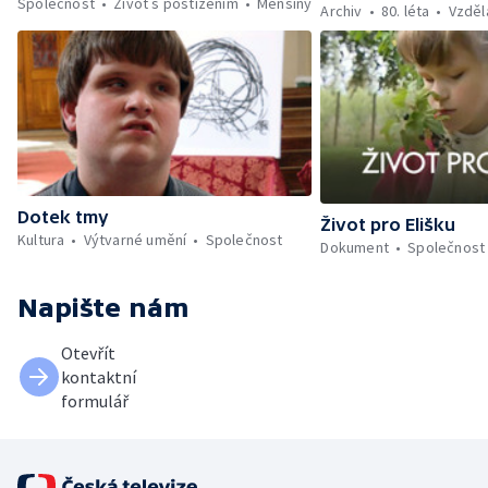
Společnost
Život s postižením
Menšiny
Archiv
80. léta
Vzděl
Dotek tmy
Život pro Elišku
Kultura
Výtvarné umění
Společnost
Dokument
Společnost
Napište nám
Otevřít
kontaktní
formulář