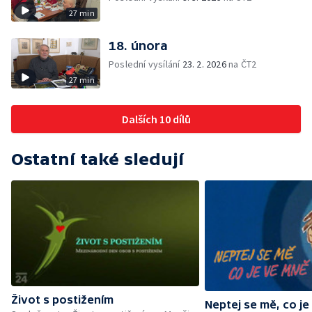
27 min
18. února
Poslední vysílání
23. 2. 2026
na ČT2
27 min
Dalších 10 dílů
Ostatní také sledují
Život s postižením
Neptej se mě, co j