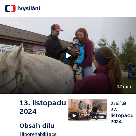
S
27 min
13. listopadu
Další díl
27.
2024
listopadu
26 min
2024
Obsah dílu
Hiporehabilitace