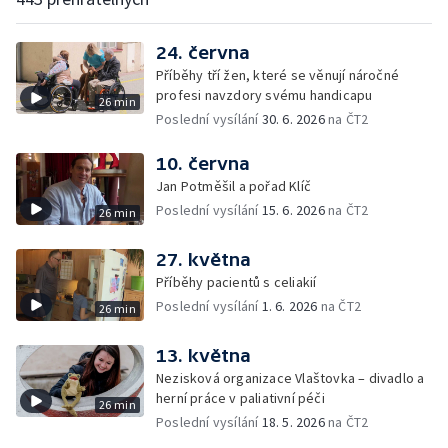
24. června
Příběhy tří žen, které se věnují náročné
profesi navzdory svému handicapu
26 min
Poslední vysílání
30. 6. 2026
na ČT2
10. června
Jan Potměšil a pořad Klíč
Poslední vysílání
15. 6. 2026
na ČT2
26 min
27. května
Příběhy pacientů s celiakií
Poslední vysílání
1. 6. 2026
na ČT2
26 min
13. května
Nezisková organizace Vlaštovka – divadlo a
herní práce v paliativní péči
26 min
Poslední vysílání
18. 5. 2026
na ČT2