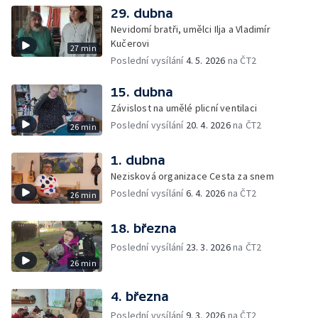
29. dubna
Nevidomí bratři, umělci Ilja a Vladimír
Kučerovi
27 min
Poslední vysílání
4. 5. 2026
na ČT2
15. dubna
Závislost na umělé plicní ventilaci
Poslední vysílání
20. 4. 2026
na ČT2
26 min
1. dubna
Nezisková organizace Cesta za snem
Poslední vysílání
6. 4. 2026
na ČT2
26 min
18. března
Poslední vysílání
23. 3. 2026
na ČT2
26 min
4. března
Poslední vysílání
9. 3. 2026
na ČT2