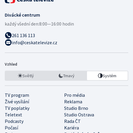
Divácké centrum
každý všední den:
8:00—16:00 hodin
261 136 113
info@ceskatelevize.cz
Vzhled
Světlý
Tmavý
Systém
TV program
Pro média
Živé vysílání
Reklama
TV poplatky
Studio Brno
Teletext
Studio Ostrava
Podcasty
Rada ČT
Počasí
Kariéra