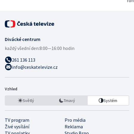
for
Divácké centrum
každý všední den:
8:00—16:00 hodin
261 136 113
info@ceskatelevize.cz
Vzhled
Světlý
Tmavý
Systém
TV program
Pro média
Živé vysílání
Reklama
TV poplatky
Studio Brno