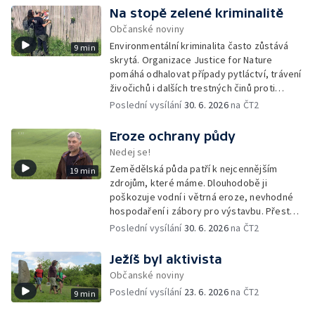
Na stopě zelené kriminalitě
Občanské noviny
Environmentální kriminalita často zůstává
9 min
skrytá. Organizace Justice for Nature
pomáhá odhalovat případy pytláctví, trávení
živočichů i dalších trestných činů proti
přírodě. Dlouhodobým monitoringem a
Poslední vysílání
30. 6. 2026
na ČT2
dokumentací sbírá důkazy, které mohou
pomoci při jejich vyšetřování.
Eroze ochrany půdy
Nedej se!
Zemědělská půda patří k nejcennějším
19 min
zdrojům, které máme. Dlouhodobě ji
poškozuje vodní i větrná eroze, nevhodné
hospodaření i zábory pro výstavbu. Přesto
česká vláda připravuje změny, které by část
Poslední vysílání
30. 6. 2026
na ČT2
pravidel na její ochranu mohly rozvolnit.
Ježíš byl aktivista
Občanské noviny
Poslední vysílání
23. 6. 2026
na ČT2
9 min