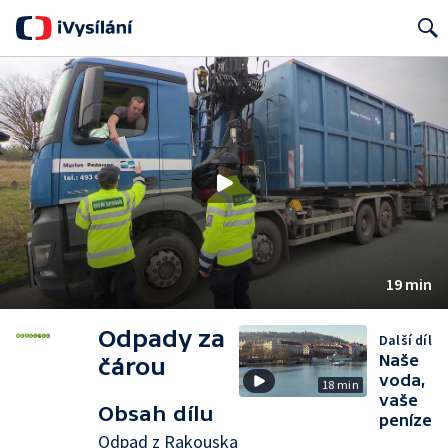
Search
19 min
Odpady za
Další díl
Naše
čárou
voda,
18 min
vaše
Obsah dílu
peníze
Odpad z Rakouska