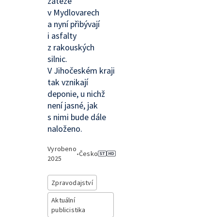
zátěže
v Mydlovarech
a nyní přibývají
i asfalty
z rakouských
silnic.
V Jihočeském kraji
tak vznikají
deponie, u nichž
není jasné, jak
s nimi bude dále
naloženo.
Vyrobeno
•
Česko
2025
Zpravodajství
Aktuální
publicistika