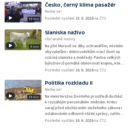
Česko, černý klima pasažér
Nedej se!
Poslední vysílání
23. 6. 2026
na ČT2
19 min
Slaniska naživo
Občanské noviny
Na jižní Moravě se díky ochranářům, místním
9 min
obyvatelům i dobrovolníkům vrací život na
vzácná slaniska a mokřady. Pastva velkých
býložravců pomáhá obnovovat krajinu, která
po desetiletí zarůstala, a zároveň znovu
Poslední vysílání
16. 6. 2026
na ČT2
propojuje místní lidi s půdou i přírodou.
Politika rozkladu II
Nedej se!
Na ministerstvu životního prostředí dochází
19 min
k rozsáhlým personálním změnám. Kritici
varují před obcházením služebního zákona i
oslabováním odborné státní správy, zatímco
úředníkům přibývá práce na projektech,
Poslední vysílání
16. 6. 2026
na ČT2
které mohou být v rozporu se zájmy