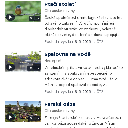
ochranou přírody.
Ptačí století
Občanské noviny
Česká společnost ornitologická slaví sto let
9 min
od svého založení. Výročí připomíná její
dlouhodobou práci ve výzkumu, ochraně
ptáků i osvětě, do které se dnes zapojují
tisíce členů a dobrovolníků po celé
Poslední vysílání
9. 6. 2026
na ČT2
republice.
Spalovna na vodě
Nedej se!
V mělnickém přístavu kotví neobvyklá loď se
18 min
zařízením na spalování nebezpečného
zdravotnického odpadu. Firma tvrdí, že v
Mělníku odpad spalovat nebude, v
dokumentech k posuzování vlivů na životní
Poslední vysílání
9. 6. 2026
na ČT2
prostředí se ale objevuje právě tato lokalita.
Farská oáza
Občanské noviny
Z nevyužité farské zahrady v Moravičanech
9 min
vznikla oáza sousedského života. Místní