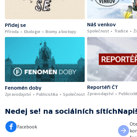
Náš venkov
Přidej se
Společnost
Tradice
Ži
Příroda
Ekologie
Biomy a biotopy
Reportéři ČT
Fenomén doby
Zpravodajství
Publicisti
Zpravodajství
Publicistika
Společnost
Nedej se!
na sociálních sítích
Napi
Ote
Facebook
kon