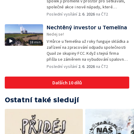
spolek ji proměnil v prostor pro setkávání,
společné akce i nové nápady, které
přesahují zahradu a pomáhají rozhýbat život
Poslední vysílání
2. 6. 2026
na ČT2
v celé obci.
Nechtěný investor u Temelína
Nedej se!
V Hůrce u Temelína už roky funguje skládka a
18 min
zařízení na zpracování odpadu společnosti
Quail ze skupiny FCC. Když stejná firma
přišla se záměrem na vybudování spalovny
nebezpečných odpadů, okolní obce se
Poslední vysílání
2. 6. 2026
na ČT2
postavily proti. Důvěru místních podlomily
zkušenosti s dosavadním provozem i kauza
Dalších 10 dílů
rekultivace odkališť v Mydlovarech.
Ostatní také sledují