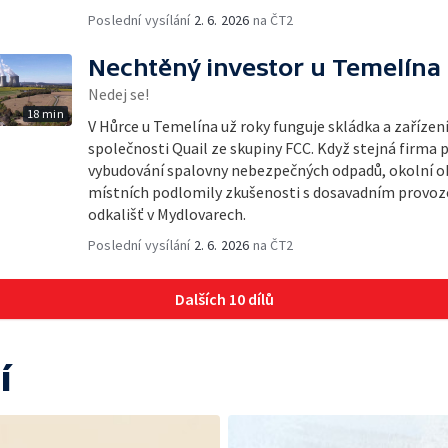
Poslední vysílání
2. 6. 2026
na ČT2
Nechtěný investor u Temelína
Nedej se!
18 min
V Hůrce u Temelína už roky funguje skládka a zařízen
společnosti Quail ze skupiny FCC. Když stejná firma 
vybudování spalovny nebezpečných odpadů, okolní obc
místních podlomily zkušenosti s dosavadním provoze
odkališť v Mydlovarech.
Poslední vysílání
2. 6. 2026
na ČT2
Dalších 10 dílů
í