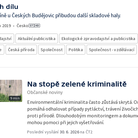
h dílu
íně u Českých Budějovic přibudou další skladové haly.
o
2019
•
Česko
ajství
Aktuální publicistika
Ekologické zpravodajství a publicistika
e
Česká příroda
Společnost
Politika
Společnost - vzdělávací
Na stopě zelené kriminalitě
Občanské noviny
9 min
Environmentální kriminalita často zůstává skrytá. O
pomáhá odhalovat případy pytláctví, trávení živočichů
proti přírodě. Dlouhodobým monitoringem a dokumen
mohou pomoci při jejich vyšetřování.
Poslední vysílání
30. 6. 2026
na ČT2