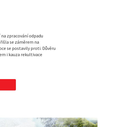
í na zpracování odpadu
přišla se záměrem na
e se postavily proti. Důvěru
m i kauza rekultivace