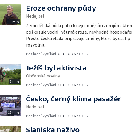
Eroze ochrany půdy
Nedej se!
19 min
Zemědělská půda patří k nejcennějším zdrojům, kte
poškozuje vodní i větrná eroze, nevhodné hospodařen
Přesto česká vláda připravuje změny, které by část pr
rozvolnit.
Poslední vysílání
30. 6. 2026
na ČT2
Ježíš byl aktivista
Občanské noviny
9 min
Poslední vysílání
23. 6. 2026
na ČT2
Česko, černý klima pasažér
Nedej se!
19 min
Poslední vysílání
23. 6. 2026
na ČT2
Slaniska naživo