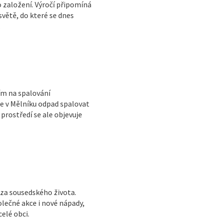
o založení. Výročí připomíná
světě, do které se dnes
.
ím na spalování
e v Mělníku odpad spalovat
prostředí se ale objevuje
áza sousedského života.
olečné akce i nové nápady,
elé obci.