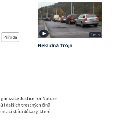
9 min
Příroda
Neklidná Trója
rganizace Justice for Nature
 i dalších trestných činů
tací sbírá důkazy, které