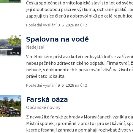
Česká společnost ornitologická slaví sto let od svéh
její dlouhodobou práci ve výzkumu, ochraně ptáků i o
zapojují tisíce členů a dobrovolníků po celé republice
Poslední vysílání
9. 6. 2026
na ČT2
Spalovna na vodě
Nedej se!
18 min
V mělnickém přístavu kotví neobvyklá loď se zařízen
nebezpečného zdravotnického odpadu. Firma tvrdí, ž
nebude, v dokumentech k posuzování vlivů na životní 
právě tato lokalita.
Poslední vysílání
9. 6. 2026
na ČT2
Farská oáza
Občanské noviny
9 min
Z nevyužité farské zahrady v Moravičanech vznikla o
Místní spolek ji proměnil v prostor pro setkávání, sp
které přesahují zahradu a pomáhají rozhýbat život v c