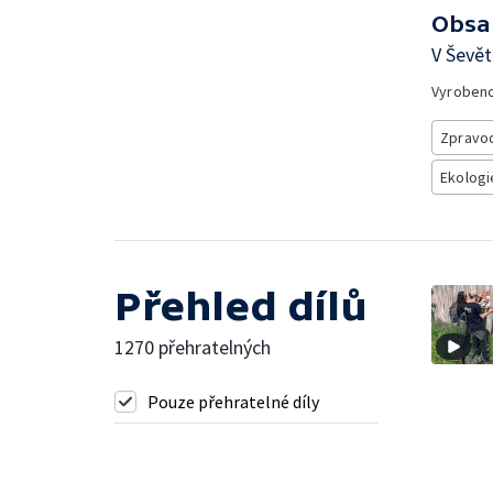
Obsa
V Ševět
Vyroben
Zpravod
Ekologi
Přehled dílů
1270 přehratelných
Pouze přehratelné díly