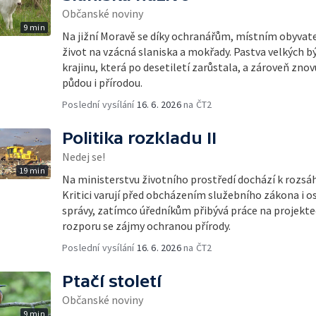
Občanské noviny
9 min
Na jižní Moravě se díky ochranářům, místním obyvat
život na vzácná slaniska a mokřady. Pastva velkých
krajinu, která po desetiletí zarůstala, a zároveň znovu
půdou i přírodou.
Poslední vysílání
16. 6. 2026
na ČT2
Politika rozkladu II
Nedej se!
19 min
Na ministerstvu životního prostředí dochází k roz
Kritici varují před obcházením služebního zákona i 
správy, zatímco úředníkům přibývá práce na projekte
rozporu se zájmy ochranou přírody.
Poslední vysílání
16. 6. 2026
na ČT2
Ptačí století
Občanské noviny
9 min