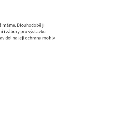
ré máme. Dlouhodobě ji
í i zábory pro výstavbu.
avidel na její ochranu mohly