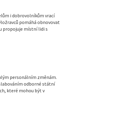
elům i dobrovolníkům vrací
 býložravců pomáhá obnovovat
 propojuje místní lidi s
sáhlým personálním změnám.
oslabováním odborné státní
ch, které mohou být v